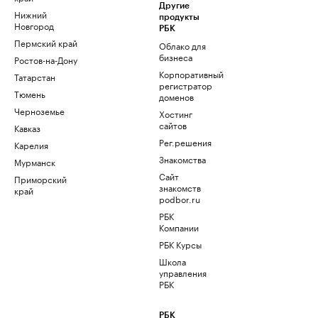
Другие
Нижний
продукты
Новгород
РБК
Пермский край
Облако для
бизнеса
Ростов-на-Дону
Корпоративный
Татарстан
регистратор
Тюмень
доменов
Черноземье
Хостинг
сайтов
Кавказ
Рег.решения
Карелия
Знакомства
Мурманск
Сайт
Приморский
знакомств
край
podbor.ru
РБК
Компании
РБК Курсы
Школа
управления
РБК
РБК