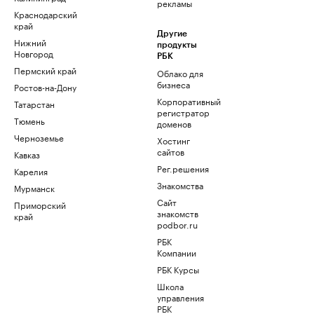
рекламы
Краснодарский
край
Другие
Нижний
продукты
Новгород
РБК
Пермский край
Облако для
бизнеса
Ростов-на-Дону
Корпоративный
Татарстан
регистратор
Тюмень
доменов
Черноземье
Хостинг
сайтов
Кавказ
Рег.решения
Карелия
Знакомства
Мурманск
Сайт
Приморский
знакомств
край
podbor.ru
РБК
Компании
РБК Курсы
Школа
управления
РБК