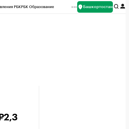
Башкортостан
вления РБК
РБК Образование
редитные рейтинги
Франшизы
Газета
ок наличной валюты
₽2,3