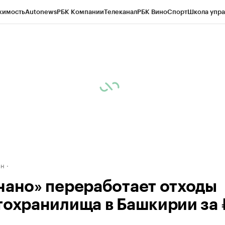
жимость
Autonews
РБК Компании
Телеканал
РБК Вино
Спорт
Школа упра
д
Стиль
Крипто
РБК Бизнес-среда
Дискуссионный клуб
Исследования
К
рагентов
Политика
Экономика
Бизнес
Технологии и медиа
Финансы
Рын
ан
нано» переработает отходы
тохранилища в Башкирии за 