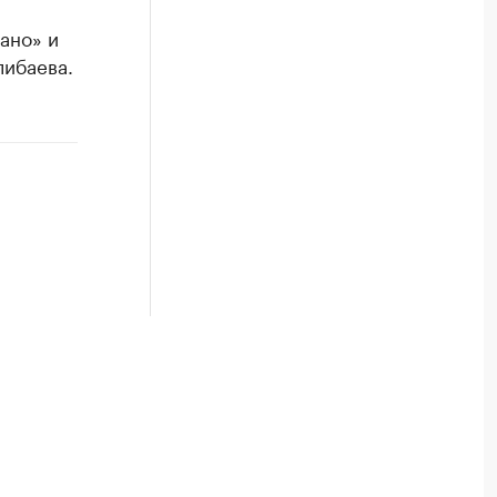
ано» и
либаева.