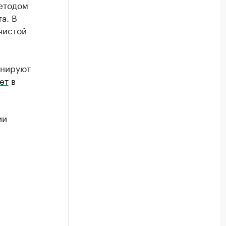
етодом
а. В
чистой
анируют
ет
в
ии