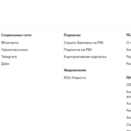
Социальные сети
Подписки
РБ
ВКонтакте
Скрыть баннеры на РБК
О 
Одноклассники
Подписка на РБК
Ко
Telegram
Корпоративная подписка
Ре
Дзен
Ра
Уведомления
RSS Новости
Др
Об
Ко
до
Хо
Ре
Зн
Са
РБ