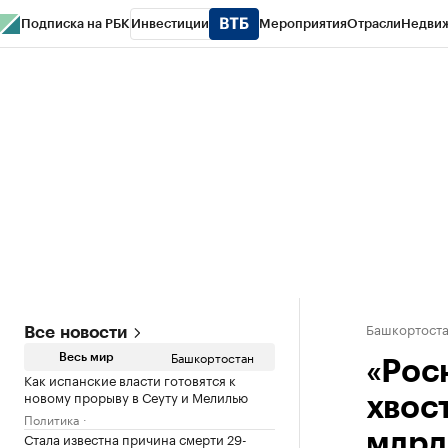
Подписка на РБК
Инвестиции
Мероприятия
Отрасли
Недви
РБК Курсы
РБК Life
Тренды
Визионеры
Национальные проекты
Горо
Спецпроекты СПб
Конференции СПб
Спецпроекты
Проверка конт
Башкортост
Все новости
Башкортостан
Весь мир
«Рос
Как испанские власти готовятся к
новому прорыву в Сеуту и Мелилью
хвос
Политика
Стала известна причина смерти 29-
млрд