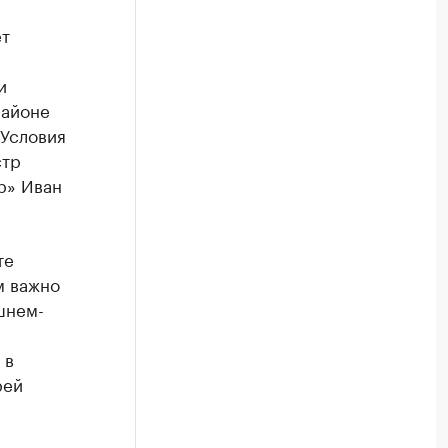
ет
и
районе
 Условия
стр
р» Иван
те
м важно
шнем-
 в
рей