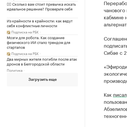
Перерабо
✍🏻 Сколько вам стоит привычка искать
идеальное решение? Проверьте себя
чанового
кабмине 
Из крайности в крайности: как ведут
альтерна
себя конфликтные личности
Подписка на РБК
Мозги для робота. Как создание
Соглашен
физического ИИ стало трендом для
подписат
стартапов
Сибае с 2
Подписка на РБК
Два мирных жителя погибли после атак
дронов в Белгородской области
«Эфироди
Политика
экологич
производс
Загрузить еще
Как
писал
пользован
Абзелилов
техноген