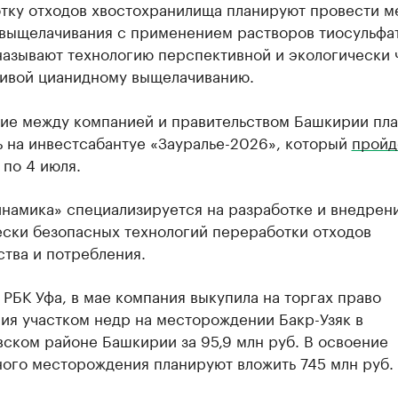
тку отходов хвостохранилища планируют провести м
 выщелачивания с применением растворов тиосульфат
называют технологию перспективной и экологически 
тивой цианидному выщелачиванию.
ие между компанией и правительством Башкирии пл
ь на инвестсабантуе «Зауралье-2026», который
пройд
 по 4 июля.
намика» специализируется на разработке и внедрен
ески безопасных технологий переработки отходов
тва и потребления.
РБК Уфа, в мае компания выкупила на торгах право
ия участком недр на месторождении Бакр-Узяк в
ском районе Башкирии за 95,9 млн руб. В освоение
ного месторождения планируют вложить 745 млн руб.