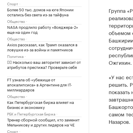
Спорт
Более 50 тыс. домов на юге Японии
Группа «
остались без света из-за тайфуна
реализов
Общество
территор
NASA продлило работу «Вояджера-2»
объемом 
еще на один год
Общество
Башкирии.
Axios рассказал, как Трамп оказался в
сотрудни
ловушке из-за войны и памятников
республи
Политика
Ожгихин.
✍🏻 Насколько ваш авторитет зависит от
атрибутов престижа? Проверьте себя
«У нас ес
FT узнала об «убежище от
решить. Р
апокалипсиса» в Аргентине для IT-
миллиардеров
показать 
Общество
завтрашне
Как Петербургская биржа влияет на
Башкорто
бизнес и экономику
самом те
РБК и Петербургская Биржа
Тренер сборной сообщил, кто заменит
Назаров.
Мельникову и других лидеров на ЧЕ
Спорт