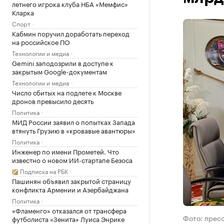
летнего игрока клуба НБА «Мемфис»
Кларка
Спорт
Кабмин поручил доработать переход
на российское ПО
Технологии и медиа
Gemini заподозрили в доступе к
закрытым Google-документам
Технологии и медиа
Число сбитых на подлете к Москве
дронов превысило десять
Политика
МИД России заявил о попытках Запада
втянуть Грузию в «кровавые авантюры»
Политика
Инженер по имени Прометей. Что
известно о новом ИИ-стартапе Безоса
Подписка на РБК
Пашинян объявил закрытой страницу
конфликта Армении и Азербайджана
Политика
«Фламенго» отказался от трансфера
Фото: прес
футболиста «Зенита» Луиса Энрике