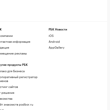
К
РБК Новости
компании
iOS
нтактная информация
Android
дакция
AppGallery
змещение рекламы
угие продукты РБК
лако для бизнеса
рпоративный регистратор
менов
стинг сайтов
г.решения
акомства
йт знакомств podbor.ru
К Компании