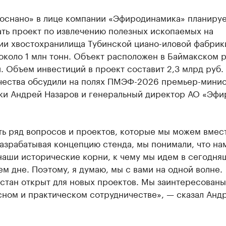
Роснано» в лице компании «Эфиродинамика» планиру
ать проект по извлечению полезных ископаемых на
ии хвостохранилища Тубинской циано-иловой фабрик
около 1 млн тонн. Объект расположен в Баймакском 
 Объем инвестиций в проект составит 2,3 млрд руб.
чества обсудили на полях ПМЭФ-2026 премьер-мини
ки Андрей Назаров и генеральный директор АО «Эфи
ть ряд вопросов и проектов, которые мы можем вмес
азрабатывая концепцию стенда, мы понимали, что на
наши исторические корни, к чему мы идем в сегодня
м дне. Поэтому, я думаю, мы с вами на одной волне.
стан открыт для новых проектов. Мы заинтересованы
сном и практическом сотрудничестве», — сказал Анд