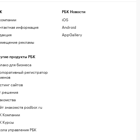
К
РБК Новости
компании
iOS
нтактная информация
Android
дакция
AppGallery
змещение рекламы
угие продукты РБК
лако для бизнеса
рпоративный регистратор
менов
стинг сайтов
г.решения
акомства
йт знакомств podbor.ru
К Компании
К Курсы
ола управления РБК