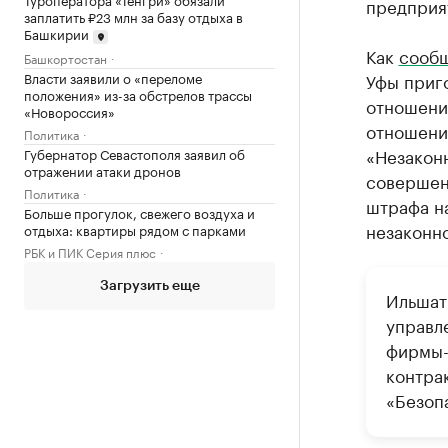
предприят
заплатить ₽23 млн за базу отдыха в
Башкирии
Как
сооб
Башкортостан
Власти заявили о «переломе
Уфы приго
положения» из-за обстрелов трассы
отношении
«Новороссия»
отношени
Политика
«Незакон
Губернатор Севастополя заявил об
отражении атаки дронов
совершен
Политика
штрафа н
Больше прогулок, свежего воздуха и
незаконн
отдыха: квартиры рядом с парками
РБК и ПИК Серия плюс
Загрузить еще
Ильшат
управл
фирмы-
контра
«Безоп