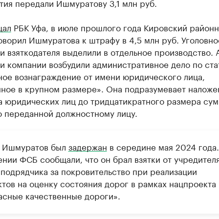
ия передали Ишмуратову 3,1 млн руб.
щал
РБК Уфа, в июле прошлого года Кировский районн
ворил Ишмуратова к штрафу в 4,5 млн руб. Уголовно
 взяткодателя выделили в отдельное производство. А
и компании возбудили административное дело по ста
ное вознаграждение от имени юридического лица,
ное в крупном размере». Она подразумевает наложе
а юридических лиц до тридцатикратного размера сум
о переданной должностному лицу.
 Ишмуратов был
задержан
в середине мая 2024 года.
ении ФСБ сообщали, что он брал взятки от учредител
подрядчика за покровительство при реализации
ктов на оценку состояния дорог в рамках нацпроекта
асные качественные дороги».