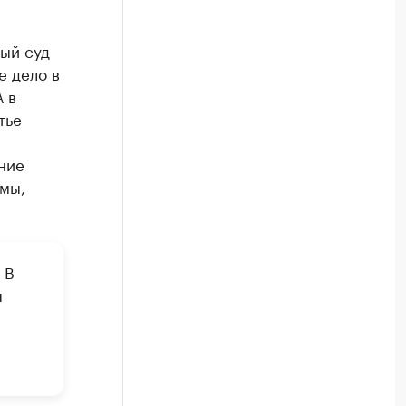
ый суд
е дело в
 в
тье
ние
мы,
 В
я