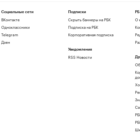
Социальные сети
Подписки
РБ
ВКонтакте
Скрыть баннеры на РБК
О 
Одноклассники
Подписка на РБК
Ко
Telegram
Корпоративная подписка
Ре
Дзен
Ра
Уведомления
RSS Новости
Др
Об
Ко
до
Хо
Ре
Зн
Са
РБ
РБ
Шк