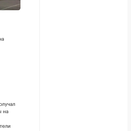
на
олучал
ы на
тели