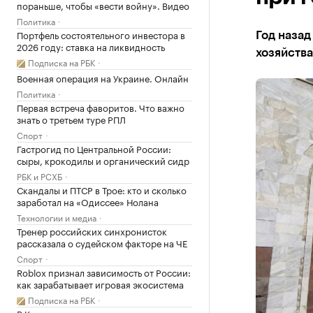
пораньше, чтобы «вести войну». Видео
Политика
Портфель состоятельного инвестора в
Год наза
2026 году: ставка на ликвидность
хозяйства
Подписка на РБК
Военная операция на Украине. Онлайн
Политика
Первая встреча фаворитов. Что важно
знать о третьем туре РПЛ
Спорт
Гастрогид по Центральной России:
сыры, крокодилы и органический сидр
РБК и РСХБ
Скандалы и ПТСР в Трое: кто и сколько
заработал на «Одиссее» Нолана
Технологии и медиа
Тренер российских синхронисток
рассказала о судейском факторе на ЧЕ
Спорт
Roblox признал зависимость от России:
как зарабатывает игровая экосистема
Подписка на РБК