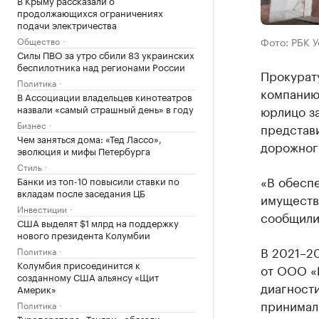
В Крыму рассказали о
продолжающихся ограничениях
подачи электричества
Общество
Фото: РБК 
Силы ПВО за утро сбили 83 украинских
беспилотника над регионами России
Прокурат
Политика
компанию
В Ассоциации владельцев кинотеатров
назвали «самый страшный день» в году
юрлицо за
Бизнес
представ
Чем заняться дома: «Тед Лассо»,
дорожного
эволюция и мифы Петербурга
Стиль
«В обеспе
Банки из топ-10 повысили ставки по
вкладам после заседания ЦБ
имуществ
Инвестиции
сообщили
США выделят $1 млрд на поддержку
нового президента Колумбии
В 2021–2
Политика
Колумбия присоединится к
от ООО «П
созданному США альянсу «Щит
диагности
Америк»
принимал
Политика
Туроператора «Тенгри» обязали