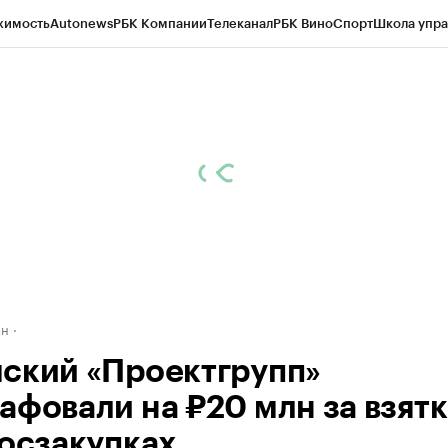
жимость
Autonews
РБК Компании
Телеканал
РБК Вино
Спорт
Школа упра
д
Стиль
Крипто
РБК Бизнес-среда
Дискуссионный клуб
Исследования
К
рагентов
Политика
Экономика
Бизнес
Технологии и медиа
Финансы
Рын
ан
ский «Проектгрупп»
афовали на ₽20 млн за взят
госзакупках