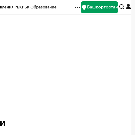
Башкортостан
вления РБК
РБК Образование
редитные рейтинги
Франшизы
Газета
ок наличной валюты
ки