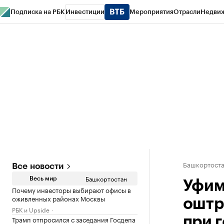
Подписка на РБК
Инвестиции
Мероприятия
Отрасли
Недви
РБК Курсы
РБК Life
Тренды
Визионеры
Национальные проекты
Горо
Спецпроекты СПб
Конференции СПб
Спецпроекты
Проверка конт
Башкортост
Все новости
Башкортостан
Весь мир
Уфим
Почему инвесторы выбирают офисы в
оживленных районах Москвы
оштр
РБК и Upside
Трамп отпросился с заседания Госдепа
при 