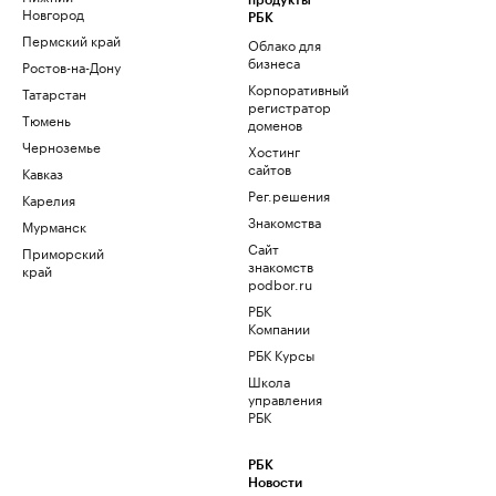
продукты
Новгород
РБК
Пермский край
Облако для
бизнеса
Ростов-на-Дону
Корпоративный
Татарстан
регистратор
Тюмень
доменов
Черноземье
Хостинг
сайтов
Кавказ
Рег.решения
Карелия
Знакомства
Мурманск
Сайт
Приморский
знакомств
край
podbor.ru
РБК
Компании
РБК Курсы
Школа
управления
РБК
РБК
Новости