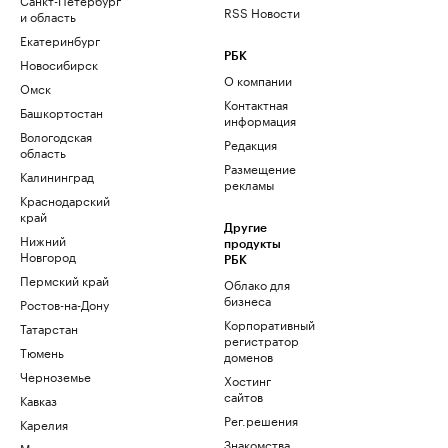
RSS Новости
и область
Екатеринбург
РБК
Новосибирск
О компании
Омск
Контактная
Башкортостан
информация
Вологодская
Редакция
область
Размещение
Калининград
рекламы
Краснодарский
край
Другие
Нижний
продукты
Новгород
РБК
Пермский край
Облако для
бизнеса
Ростов-на-Дону
Корпоративный
Татарстан
регистратор
Тюмень
доменов
Черноземье
Хостинг
сайтов
Кавказ
Рег.решения
Карелия
Знакомства
Мурманск