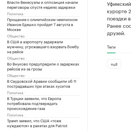
Власти Венесуэлы и оппозиция начали
Уфимский 
переговоры спустя неделю задержки
курорте 2
Политика
поездки в
Прощание с олимпийским чемпионом
Иваном Едешко пройдет 7 августа в
Ранее соо
Москве
друзей.
Общество
В США в аэропорту задержали
мужчину, угрожавшего взорвать бомбу
Теги
на рейсе
Общество
Во Внуково предупредили о задержках
null
рейсов из-за грозы
Общество
В Саудовской Аравии сообщили об 11
пострадавших при атаках хуситов
Политика
В Турции заявили, что Европа
потребовала подтверждать
происхождение газа
Политика
Трамп заявил, что США «тоже
нуждаются» в ракетах для Patriot