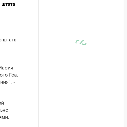
 штата
о штата
Мария
ого Гоа.
ия", -
ей
льно
ями.