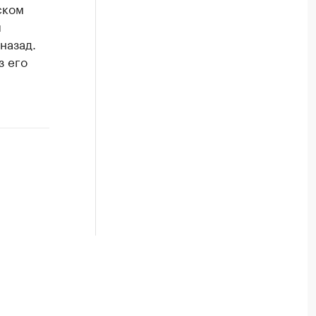
ском
я
назад.
з его