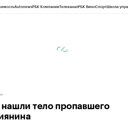
жимость
Autonews
РБК Компании
Телеканал
РБК Вино
Спорт
Школа упра
д
Стиль
Крипто
РБК Бизнес-среда
Дискуссионный клуб
Исследования
К
рагентов
Политика
Экономика
Бизнес
Технологии и медиа
Финансы
Рын
ан
а нашли тело пропавшего
иянина