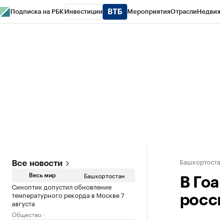
Подписка на РБК
Инвестиции
Мероприятия
Отрасли
Недви
РБК Курсы
РБК Life
Тренды
Визионеры
Национальные проекты
Горо
Спецпроекты СПб
Конференции СПб
Спецпроекты
Проверка конт
Башкортост
Все новости
Башкортостан
Весь мир
В Го
Синоптик допустил обновление
температурного рекорда в Москве 7
росс
августа
Общество