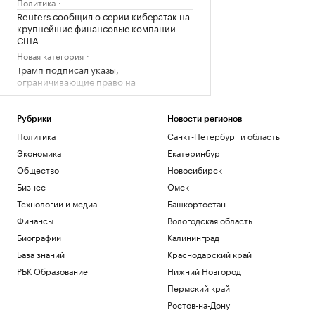
Политика
Reuters сообщил о серии кибератак на
крупнейшие финансовые компании
США
Новая категория
Трамп подписал указы,
ограничивающие право на
гражданство по рождению
Политика
Рубрики
Новости регионов
В Пензенской области ввели план
«Ковер»
Политика
Санкт-Петербург и область
Политика
Экономика
Екатеринбург
Четыре человека погибли при взрыве в
Общество
Новосибирск
автобусе в Сирии
Бизнес
Омск
Общество
Технологии и медиа
Башкортостан
В Африке поддержали Инфантино
после скандала с продажей прав ЧМ
Финансы
Вологодская область
Спорт
Биографии
Калининград
База знаний
Краснодарский край
Загрузить еще
РБК Образование
Нижний Новгород
Пермский край
Ростов-на-Дону