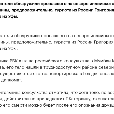
сатели обнаружили пропавшего на севере индийского
ины, предположительно, туриста из России Григория
 из Уфы.
асатели обнаружили пропавшего на севере индийског
ины, предположительно, туриста из России Григория
 из Уфы.
щила РБК атташе российского консульства в Мумбаи 
а, его тело нашли в труднодоступном районе северн
существляется его транспортировка в Гоа для опознан
 дипломат.
тельница консульства отметила, что хотя тело, по вс
, действительно принадлежит Г.Каторкину, окончате
о его смерти можно будет после его опознания друзь