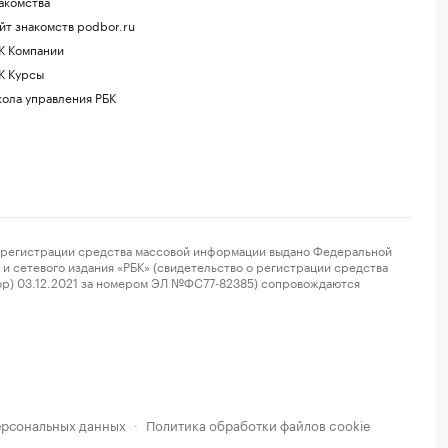
акомства
йт знакомств podbor.ru
К Компании
К Курсы
ола управления РБК
регистрации средства массовой информации выдано Федеральной
и сетевого издания «РБК» (свидетельство о регистрации средства
ор) 03.12.2021 за номером ЭЛ №ФС77-82385) сопровождаются
ерсональных данных
Политика обработки файлов cookie
·