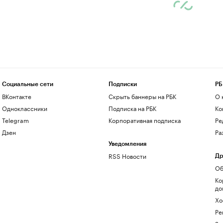
Социальные сети
Подписки
РБ
ВКонтакте
Скрыть баннеры на РБК
О 
Одноклассники
Подписка на РБК
Ко
Telegram
Корпоративная подписка
Ре
Дзен
Ра
Уведомления
RSS Новости
Др
Об
Ко
до
Хо
Ре