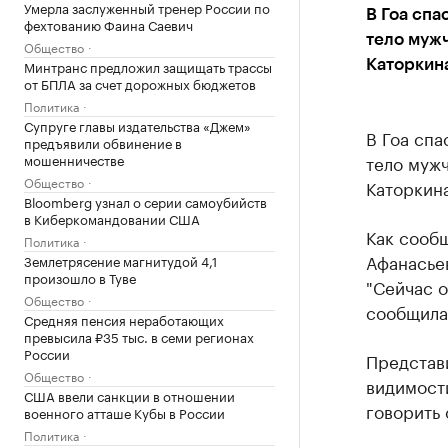
Умерла заслуженный тренер России по
В Гоа спа
фехтованию Фаина Саевич
тело мужч
Общество
Минтранс предложил защищать трассы
Каторкина
от БПЛА за счет дорожных бюджетов
Политика
Супруге главы издательства «Джем»
В Гоа сп
предъявили обвинение в
мошенничестве
тело мужч
Общество
Каторкина
Bloomberg узнал о серии самоубийств
в Киберкомандовании США
Как сооб
Политика
Афанасьев
Землетрясение магнитудой 4,1
произошло в Туве
"Сейчас о
Общество
сообщила
Средняя пенсия неработающих
превысила ₽35 тыс. в семи регионах
России
Представи
Общество
видимости
США ввели санкции в отношении
говорить 
военного атташе Кубы в России
Политика