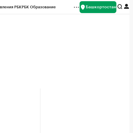
Башкортостан
вления РБК
РБК Образование
редитные рейтинги
Франшизы
Газета
ок наличной валюты