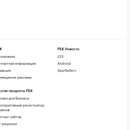
К
РБК Новости
компании
iOS
нтактная информация
Android
дакция
AppGallery
змещение рекламы
угие продукты РБК
лако для бизнеса
рпоративный регистратор
менов
стинг сайтов
г.решения