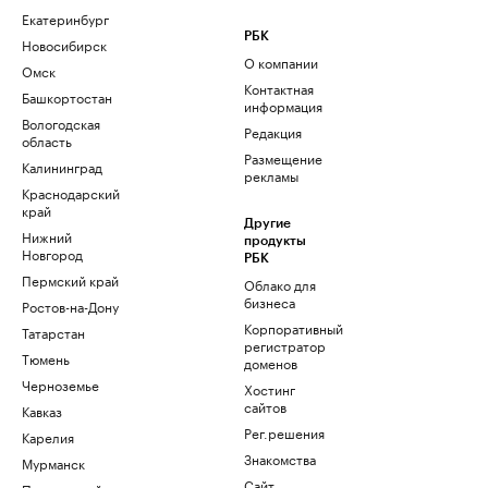
Екатеринбург
РБК
Новосибирск
О компании
Омск
Контактная
Башкортостан
информация
Вологодская
Редакция
область
Размещение
Калининград
рекламы
Краснодарский
край
Другие
Нижний
продукты
Новгород
РБК
Пермский край
Облако для
бизнеса
Ростов-на-Дону
Корпоративный
Татарстан
регистратор
Тюмень
доменов
Черноземье
Хостинг
сайтов
Кавказ
Рег.решения
Карелия
Знакомства
Мурманск
Сайт