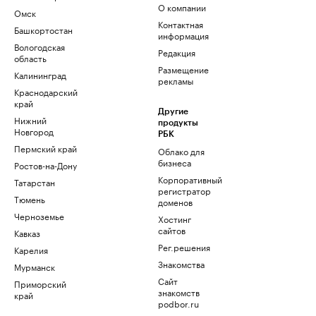
О компании
Омск
Контактная
Башкортостан
информация
Вологодская
Редакция
область
Размещение
Калининград
рекламы
Краснодарский
край
Другие
Нижний
продукты
Новгород
РБК
Пермский край
Облако для
бизнеса
Ростов-на-Дону
Корпоративный
Татарстан
регистратор
Тюмень
доменов
Черноземье
Хостинг
сайтов
Кавказ
Рег.решения
Карелия
Знакомства
Мурманск
Сайт
Приморский
знакомств
край
podbor.ru