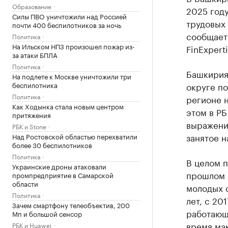
Образование
2025 году
Силы ПВО уничтожили над Россией
трудовых
почти 400 беспилотников за ночь
сообщает
Политика
На Ильском НПЗ произошел пожар из-
FinExperti
за атаки БПЛА
Политика
Башкирия
На подлете к Москве уничтожили три
беспилотника
округе по
Политика
регионе н
Как Ходынка стала новым центром
этом в РБ
притяжения
выражени
РБК и Stone
занятое н
Над Ростовской областью перехватили
более 30 беспилотников
Политика
В целом п
Украинские дроны атаковали
прошлом г
промпредприятие в Самарской
области
молодых 
Политика
лет, с 20
Зачем смартфону телеобъектив, 200
работающи
Мп и большой сенсор
время ма
РБК и Huawei