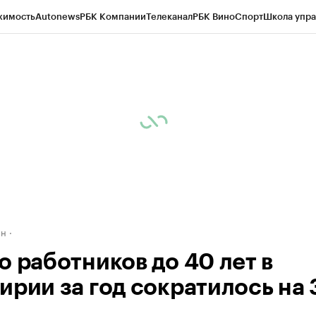
жимость
Autonews
РБК Компании
Телеканал
РБК Вино
Спорт
Школа упра
д
Стиль
Крипто
РБК Бизнес-среда
Дискуссионный клуб
Исследования
К
рагентов
Политика
Экономика
Бизнес
Технологии и медиа
Финансы
Рын
ан
о работников до 40 лет в
ирии за год сократилось на 