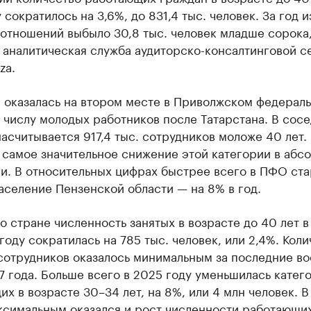
 сократилось на 3,6%, до 831,4 тыс. человек. За год и
 отношений выбыло 30,8 тыс. человек младше сорока
 аналитическая служба аудиторско-консалтинговой с
za.
 оказалась на втором месте в Приволжском федерал
 числу молодых работников после Татарстана. В сос
асчитывается 917,4 тыс. сотрудников моложе 40 лет.
 самое значительное снижение этой категории в абс
и. В относительных цифрах быстрее всего в ПФО ста
аселение Пензенской области — на 8% в год.
о стране численность занятых в возрасте до 40 лет в
оду сократилась на 785 тыс. человек, или 2,4%. Коли
сотрудников оказалось минимальным за последние в
17 года. Больше всего в 2025 году уменьшилась катег
х в возрасте 30–34 лет, на 8%, или 4 млн человек. В
ксимальным оказался и рост численности работающи