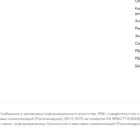
Об
Ко
до
Хо
Ре
Зн
Са
РБ
РБ
Шк
ения и материалы информационного агентства «РБК» (свидетельство о 
овых коммуникаций (Роскомнадзор) 09.12.2015 за номером ИА №ФС77-63848) 
 связи, информационных технологий и массовых коммуникаций (Роскомнадз