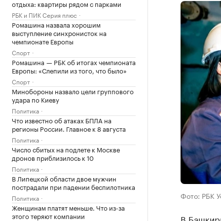
отдыха: квартиры рядом с парками
РБК и ПИК Серия плюс
Ромашина назвала хорошим
выступление синхронисток на
чемпионате Европы
Спорт
Ромашина — РБК об итогах чемпионата
Европы: «Слепили из того, что было»
Спорт
Минобороны назвало цели группового
удара по Киеву
Политика
Что известно об атаках БПЛА на
регионы России. Главное к 8 августа
Политика
Число сбитых на подлете к Москве
дронов приблизилось к 10
Политика
В Липецкой области двое мужчин
пострадали при падении беспилотника
Фото: РБК 
Политика
Женщинам платят меньше. Что из-за
этого теряют компании
В Башкири