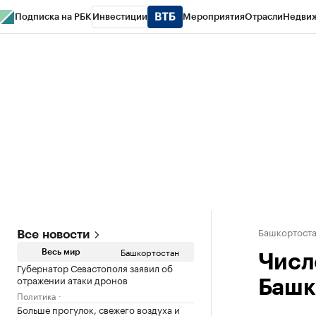
Подписка на РБК
Инвестиции
Мероприятия
Отрасли
Недви
РБК Курсы
РБК Life
Тренды
Визионеры
Национальные проекты
Горо
Спецпроекты СПб
Конференции СПб
Спецпроекты
Проверка конт
Башкортост
Все новости
Башкортостан
Весь мир
Числ
Губернатор Севастополя заявил об
отражении атаки дронов
Башк
Политика
Больше прогулок, свежего воздуха и