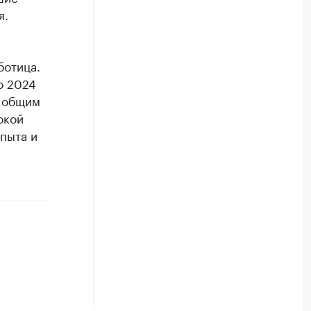
я.
ботица.
о 2024
с общим
окой
опыта и