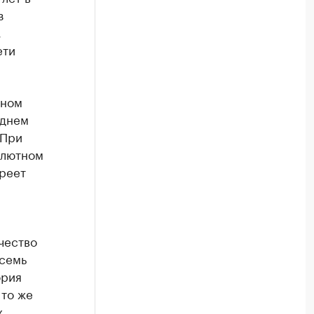
з
,
ети
ьном
еднем
 При
олютном
реет
чество
осемь
ория
 то же
х