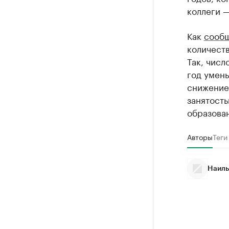
коллеги 
Как
сооб
количест
Так, числ
год умень
снижение
занятость
образован
Авторы
Теги
Наиль