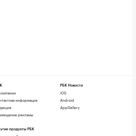
К
РБК Новости
компании
iOS
нтактная информация
Android
дакция
AppGallery
змещение рекламы
угие продукты РБК