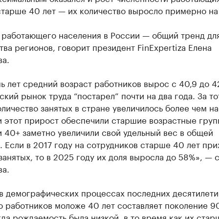
тарше 40 лет — их количество выросло примерно на 
 работающего населения в России — общий тренд дл
ва регионов, говорит президент FinExpertiza Елена
ва.
ь лет средний возраст работников вырос с 40,9 до 42
кий рынок труда “постарел” почти на два года. За то
личество занятых в стране увеличилось более чем на
и этот прирост обеспечили старшие возрастные груп
 40+ заметно увеличили свой удельный вес в общей
. Если в 2017 году на сотрудников старше 40 лет пр
занятых, то в 2025 году их доля выросла до 58%», — 
ва.
 в демографических процессах последних десятилети
 работников моложе 40 лет составляет поколение 9
гда рождаемость была низкой, в то время как их стар