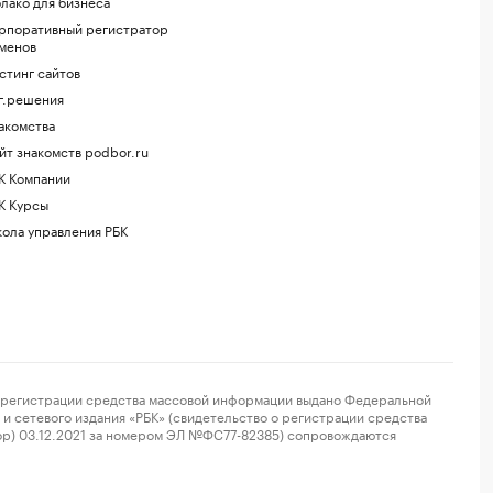
лако для бизнеса
рпоративный регистратор
менов
стинг сайтов
г.решения
акомства
йт знакомств podbor.ru
К Компании
К Курсы
ола управления РБК
регистрации средства массовой информации выдано Федеральной
и сетевого издания «РБК» (свидетельство о регистрации средства
ор) 03.12.2021 за номером ЭЛ №ФС77-82385) сопровождаются