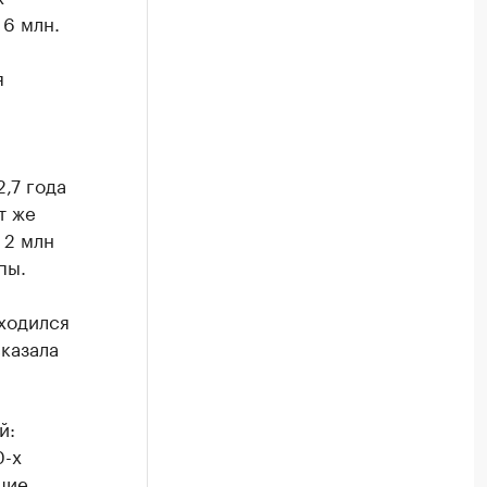
6 млн.
я
,7 года
т же
 2 млн
пы.
иходился
сказала
й:
0-х
шие