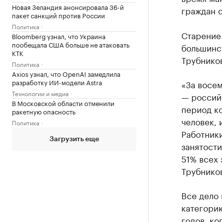
Новая Зеландия анонсировала 36-й
граждан с
пакет санкций против России
Политика
Старение
Bloomberg узнал, что Украина
пообещала США больше не атаковать
большинст
КТК
Трубнико
Политика
Axios узнал, что OpenAI замедлила
разработку ИИ-модели Astra
«За восем
Технологии и медиа
— российс
В Московской области отменили
период ко
ракетную опасность
человек, 
Политика
Работники
Загрузить еще
занятости
51% всех 
Трубнико
Все дело
категорию
годов, ко