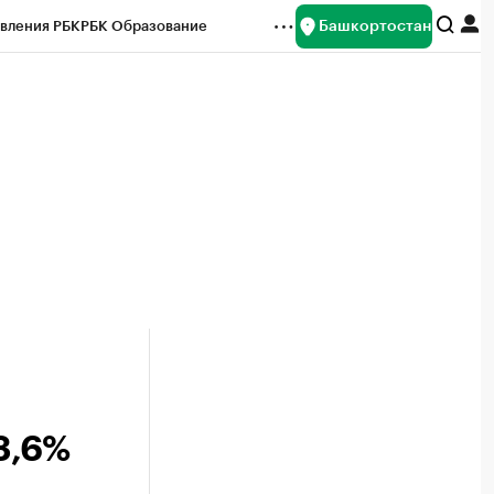
Башкортостан
вления РБК
РБК Образование
редитные рейтинги
Франшизы
Газета
ок наличной валюты
3,6%