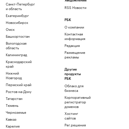
Уведомления
Санкт-Петербург
RSS Новости
и область
Екатеринбург
РБК
Новосибирск
О компании
Омск
Контактная
Башкортостан
информация
Вологодская
Редакция
область
Размещение
Калининград
рекламы
Краснодарский
край
Другие
Нижний
продукты
Новгород
РБК
Пермский край
Облако для
бизнеса
Ростов-на-Дону
Корпоративный
Татарстан
регистратор
Тюмень
доменов
Черноземье
Хостинг
сайтов
Кавказ
Рег.решения
Карелия