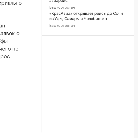
ериалы о
Башкортостан
«КрасАвиа» открывает рейсы до Сочи
из Уфы, Самары и Челябинска
ан
Башкортостан
заявок о
Уфы
чего не
прос