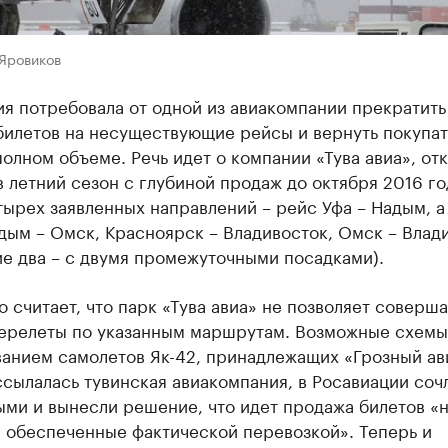
 Яровиков
я потребовала от одной из авиакомпании прекратить
билетов на несуществующие рейсы и вернуть покупа
полном объеме. Речь идет о компании «Тува авиа», о
 летний сезон с глубиной продаж до октября 2016 го
ырех заявленных направлений – рейс Уфа – Надым, а
дым – Омск, Красноярск – Владивосток, Омск – Влад
е два – с двумя промежуточными посадками).
 считает, что парк «Тува авиа» не позволяет соверша
ерелеты по указанным маршрутам. Возможные схемы
анием самолетов Як-42, принадлежащих «Грозный ави
сылалась тувинская авиакомпания, в Росавиации соч
ми и вынесли решение, что идет продажа билетов «
е обеспеченные фактической перевозкой». Теперь и