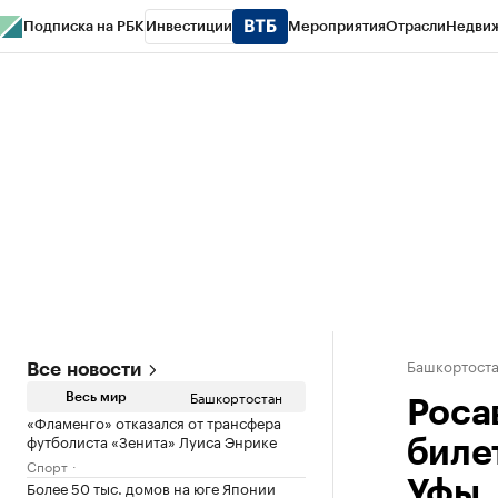
Подписка на РБК
Инвестиции
Мероприятия
Отрасли
Недви
РБК Курсы
РБК Life
Тренды
Визионеры
Национальные проекты
Горо
Спецпроекты СПб
Конференции СПб
Спецпроекты
Проверка конт
Башкортост
Все новости
Башкортостан
Весь мир
Роса
«Фламенго» отказался от трансфера
футболиста «Зенита» Луиса Энрике
биле
Спорт
Более 50 тыс. домов на юге Японии
Уфы