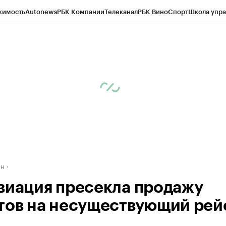
жимость
Autonews
РБК Компании
Телеканал
РБК Вино
Спорт
Школа упра
д
Стиль
Крипто
РБК Бизнес-среда
Дискуссионный клуб
Исследования
К
рагентов
Политика
Экономика
Бизнес
Технологии и медиа
Финансы
Рын
ан
виация пресекла продажу
тов на несуществующий рей