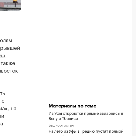
телям
ткрывшей
да.
 также
ивосток
ть
 с
а», на
Материалы по теме
Из Уфы откроются прямые авиарейсы в
ли
Вену и Тбилиси
на
Башкортостан
На лето из Уфы в Грецию пустят прямой
авиарейс