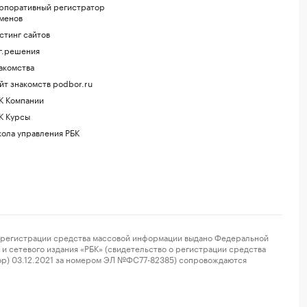
рпоративный регистратор
менов
стинг сайтов
г.решения
акомства
йт знакомств podbor.ru
К Компании
К Курсы
ола управления РБК
регистрации средства массовой информации выдано Федеральной
и сетевого издания «РБК» (свидетельство о регистрации средства
ор) 03.12.2021 за номером ЭЛ №ФС77-82385) сопровождаются