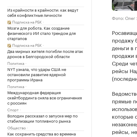
Из крайности в крайности: как ведут
себя конфликтные личности
Фото: Олег
Подписка на РБК
Мозги для робота. Как создание
Росавиаци
физического ИИ стало трендом для
стартапов
продажу 
Подписка на РБК
деньги в 
Два мирных жителя погибли после атак
продажи в
дронов в Белгородской области
Среди чет
Политика
NYT узнала, что удары США не
рейсы На
остановили развитие ядерной
(последни
программы Ирана
Политика
Ведомство
Международная федерация
скейтбординга сняла все ограничения
прямые п
с россиян
использов
Спорт
которые с
Володин рассказал о запуске мер по
стабилизации топливного рынка
незаконны
Общество
рейсы, н
Как сохранить средства во времена