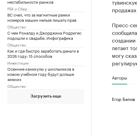
тувинскую
нестабильности рынков
продажах 
РБК и Сбер
ВС счел, что за магнитные рамки
номеров машин нельзя лишать прав
Пресс-се
Общество
сообщила 
С чем Роналду и Джорджина Родригес
подошли к свадьбе. Инфографика
создании 
Общество
летает то
Как и где быстро заработать деньги в
могу сказ
2026 году: 15 способов
регулирую
Инвестиции
Осенние каникулы у школьников в
новом учебном году будут дольше
Авторы
зимних
Общество
Загрузить еще
Егор Белов