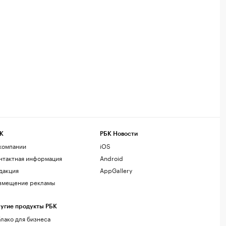
К
РБК Новости
компании
iOS
нтактная информация
Android
дакция
AppGallery
змещение рекламы
угие продукты РБК
лако для бизнеса