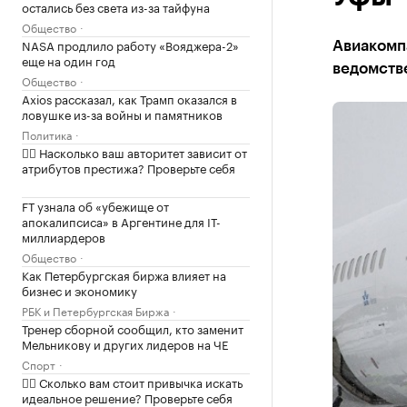
остались без света из-за тайфуна
Общество
NASA продлило работу «Вояджера-2»
Авиакомпа
еще на один год
ведомств
Общество
Axios рассказал, как Трамп оказался в
ловушке из-за войны и памятников
Политика
✍🏻 Насколько ваш авторитет зависит от
атрибутов престижа? Проверьте себя
FT узнала об «убежище от
апокалипсиса» в Аргентине для IT-
миллиардеров
Общество
Как Петербургская биржа влияет на
бизнес и экономику
РБК и Петербургская Биржа
Тренер сборной сообщил, кто заменит
Мельникову и других лидеров на ЧЕ
Спорт
✍🏻 Сколько вам стоит привычка искать
идеальное решение? Проверьте себя