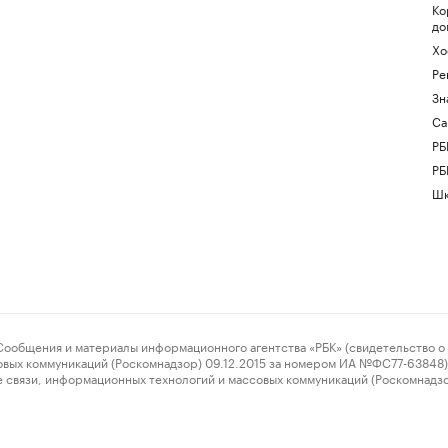
Ко
до
Хо
Ре
Зн
Са
РБ
РБ
Шк
ения и материалы информационного агентства «РБК» (свидетельство о 
овых коммуникаций (Роскомнадзор) 09.12.2015 за номером ИА №ФС77-63848) 
 связи, информационных технологий и массовых коммуникаций (Роскомнадз