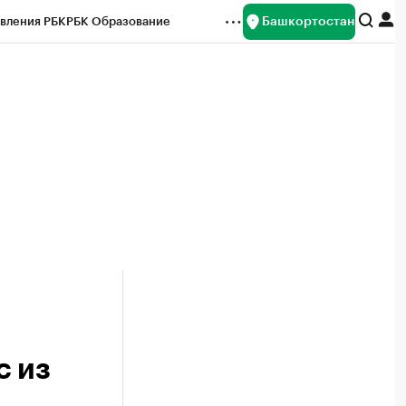
Башкортостан
вления РБК
РБК Образование
редитные рейтинги
Франшизы
Газета
ок наличной валюты
с из