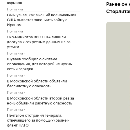
взрывов
Ранее он
Политика
Стерлита
CNN узнал, как высший военачальник
США пытается закончить войну с
Ираном
Политика
Экс-министра ВВС США лишили
доступа к секретным данным из-за
утечки
Политика
Шуваев сообщил о системе
оповещения, для которой не нужны
сеть и зарядка
Политика
В Московской области объявили
беспилотную опасность
Политика
В Московской области второй раз за
ночь объявили ракетную опасность
Политика
Пентагон отстранил генерала,
отвечавшего за помощь Украине и
фланг НАТО