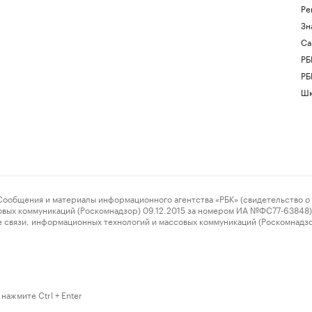
Ре
Зн
Са
РБ
РБ
Шк
ения и материалы информационного агентства «РБК» (свидетельство о 
овых коммуникаций (Роскомнадзор) 09.12.2015 за номером ИА №ФС77-63848) 
 связи, информационных технологий и массовых коммуникаций (Роскомнадз
нажмите Ctrl + Enter