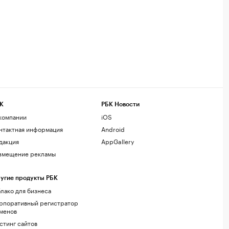
К
РБК Новости
компании
iOS
нтактная информация
Android
дакция
AppGallery
змещение рекламы
угие продукты РБК
лако для бизнеса
рпоративный регистратор
менов
стинг сайтов