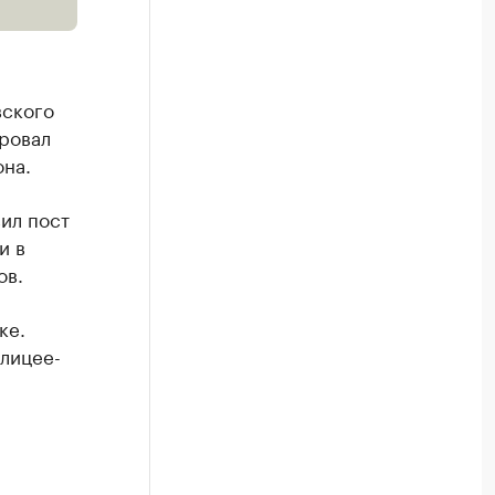
вского
ровал
на.
ил пост
и в
ов.
ке.
лицее-