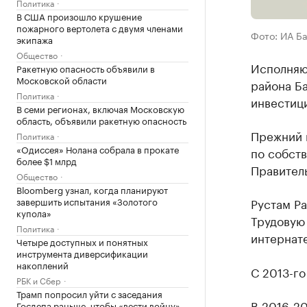
Политика
В США произошло крушение
пожарного вертолета с двумя членами
Фото: ИА Б
экипажа
Общество
Исполняю
Ракетную опасность объявили в
Московской области
района Ба
Политика
инвестиц
В семи регионах, включая Московскую
область, объявили ракетную опасность
Прежний 
Политика
«Одиссея» Нолана собрала в прокате
по собст
более $1 млрд
Правител
Общество
Bloomberg узнал, когда планируют
завершить испытания «Золотого
Рустам Ра
купола»
Трудовую 
Политика
интернате
Четыре доступных и понятных
инструмента диверсификации
накоплений
С 2013-го
РБК и Сбер
Трамп попросил уйти с заседания
В 2016-20
Госдепа раньше, чтобы «вести войну»