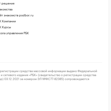
г.решения
акомства
йт знакомств podbor.ru
К Компании
К Курсы
ола управления РБК
регистрации средства массовой информации выдано Федеральной
и сетевого издания «РБК» (свидетельство о регистрации средства
ор) 03.12.2021 за номером ЭЛ №ФС77-82385) сопровождаются