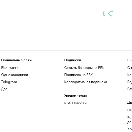
Социальные сети
Подписки
РБ
ВКонтакте
Скрыть баннеры на РБК
О 
Одноклассники
Подписка на РБК
Ко
Telegram
Корпоративная подписка
Ре
Дзен
Ра
Уведомления
RSS Новости
Др
Об
Ко
до
Хо