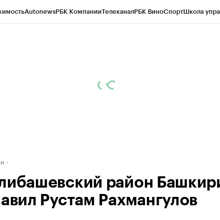
жимость
Autonews
РБК Компании
Телеканал
РБК Вино
Спорт
Школа упра
д
Стиль
Крипто
РБК Бизнес-среда
Дискуссионный клуб
Исследования
К
рагентов
Политика
Экономика
Бизнес
Технологии и медиа
Финансы
Рын
ан
либашевский район Башкир
лавил Рустам Рахмангулов