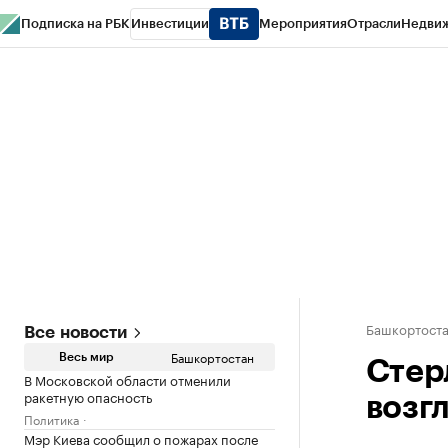
Подписка на РБК
Инвестиции
Мероприятия
Отрасли
Недви
РБК Курсы
РБК Life
Тренды
Визионеры
Национальные проекты
Горо
Спецпроекты СПб
Конференции СПб
Спецпроекты
Проверка конт
Башкортост
Все новости
Башкортостан
Весь мир
Стер
В Московской области отменили
ракетную опасность
возг
Политика
Мэр Киева сообщил о пожарах после