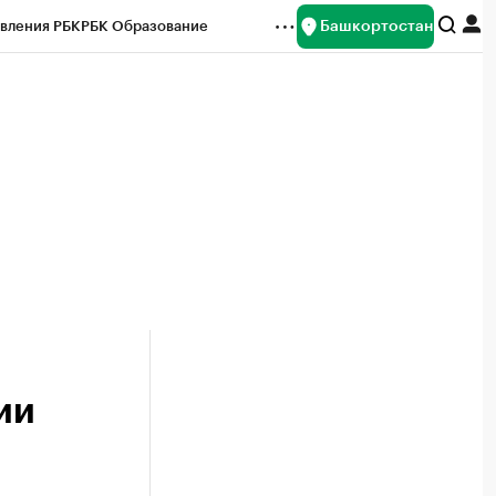
Башкортостан
вления РБК
РБК Образование
редитные рейтинги
Франшизы
Газета
ок наличной валюты
ии