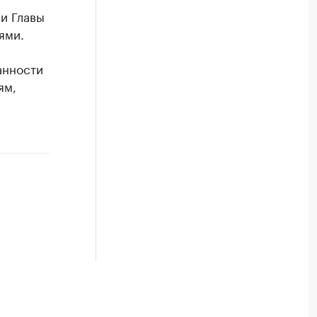
и Главы
ями.
анности
ям,