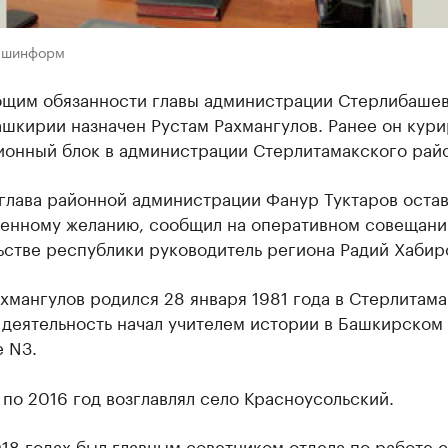
ашинформ
щим обязанности главы администрации Стерлибаше
шкирии назначен Рустам Рахмангулов. Ранее он кури
ионный блок в администрации Стерлитамакского райо
глава районной администрации Фанур Туктаров остав
венному желанию, сообщил на оперативном совещани
ьстве республики руководитель региона Радий Хабир
хмангулов родился 28 января 1981 года в Стерлитама
деятельность начал учителем истории в Башкирском 
 N3.
 по 2016 год возглавлял село Красноусольский.
18 годах был главным советником отдела по работе с