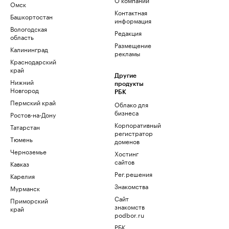
Омск
Контактная
Башкортостан
информация
Вологодская
Редакция
область
Размещение
Калининград
рекламы
Краснодарский
край
Другие
Нижний
продукты
Новгород
РБК
Пермский край
Облако для
бизнеса
Ростов-на-Дону
Корпоративный
Татарстан
регистратор
Тюмень
доменов
Черноземье
Хостинг
сайтов
Кавказ
Рег.решения
Карелия
Знакомства
Мурманск
Сайт
Приморский
знакомств
край
podbor.ru
РБК