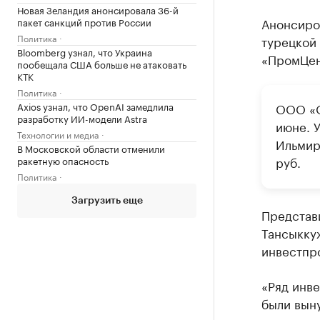
Новая Зеландия анонсировала 36-й
Анонсиро
пакет санкций против России
Политика
турецкой
Bloomberg узнал, что Украина
«ПромЦен
пообещала США больше не атаковать
КТК
Политика
Axios узнал, что OpenAI замедлила
ООО «О
разработку ИИ-модели Astra
июне. 
Технологии и медиа
Ильмир
В Московской области отменили
руб.
ракетную опасность
Политика
Загрузить еще
Представ
Тансыккуж
инвестпро
«Ряд инв
были выну