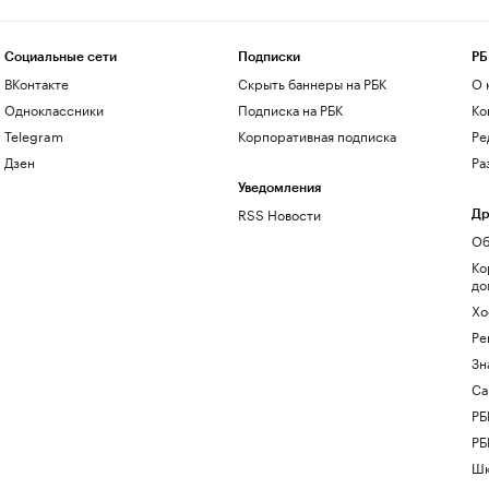
Социальные сети
Подписки
РБ
ВКонтакте
Скрыть баннеры на РБК
О 
Одноклассники
Подписка на РБК
Ко
Telegram
Корпоративная подписка
Ре
Дзен
Ра
Уведомления
RSS Новости
Др
Об
Ко
до
Хо
Ре
Зн
Са
РБ
РБ
Шк