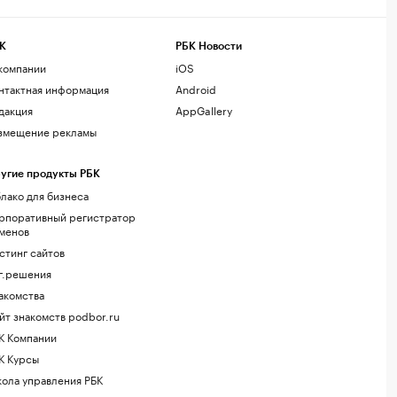
К
РБК Новости
компании
iOS
нтактная информация
Android
дакция
AppGallery
змещение рекламы
угие продукты РБК
лако для бизнеса
рпоративный регистратор
менов
стинг сайтов
г.решения
акомства
йт знакомств podbor.ru
К Компании
К Курсы
ола управления РБК