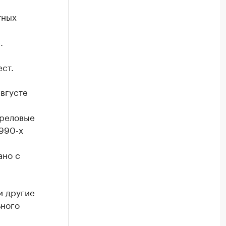
тных
.
ест.
августе
треловые
1990-х
ано с
и другие
ьного