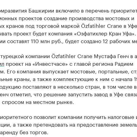
мразвития Башкирии включило в перечень приорите
ионных проектов создание производства мостовых и
х кранов под торговой маркой Özfatihler Crane в Уфе
вать проект будет компания «Озфатихлер Кран Уфа».
и составят 110 млн руб., будет создано 12 рабочих м
турецкой компании Özfatihler Crane Мустафа Генч в 
ил
проект на «Инвестчасе» с главой региона Радием
м. Его компания выпускает мостовые, портальные, с
ьные краны, а также комплектующие к ним с начала 
одукцию поставляют в несколько стран, в том числе в
енч отметил, что решение запустить завод в Уфе связ
 спросом на местном рынке.
иоритетного позволит компании получить налоговые 
ции, а также претендовать на предоставление земел
 аренду без торгов.