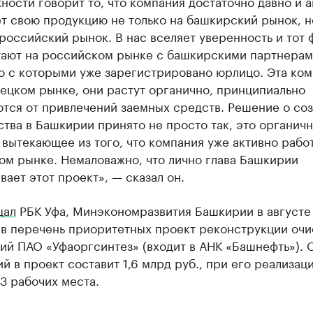
ности говорит то, что компания достаточно давно и 
т свою продукцию не только на башкирский рынок, н
российский рынок. В нас вселяет уверенность и тот ф
тают на российском рынке с башкирскими партнерам
о с которыми уже зарегистрировано юрлицо. Эта ком
ецком рынке, они растут органично, принципиально
ются от привлечений заемных средств. Решение о со
тва в Башкирии принято не просто так, это органич
вытекающее из того, что компания уже активно работ
ом рынке. Немаловажно, что лично глава Башкирии
ает этот проект», — сказал он.
щал
РБК Уфа, Минэкономразвития Башкирии в августе
 в перечень приоритетных проект реконструкции очи
ий ПАО «Уфаоргсинтез» (входит в АНК «Башнефть»). 
й в проект составит 1,6 млрд руб., при его реализац
3 рабочих места.