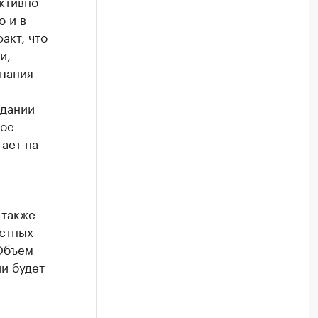
активно
о и в
акт, что
и,
пания
здании
ное
ает на
 также
стных
Объем
ии будет