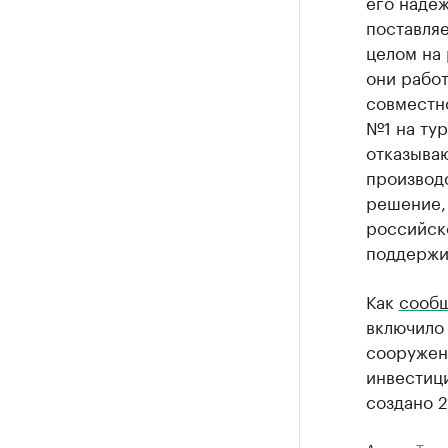
его надеж
поставляе
целом на 
они рабо
совместн
№1 на тур
отказыва
производс
решение, 
российск
поддержив
Как
сооб
включило
сооружен
инвестици
создано 2