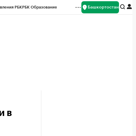
Башкортостан
вления РБК
РБК Образование
редитные рейтинги
Франшизы
Газета
ок наличной валюты
и в