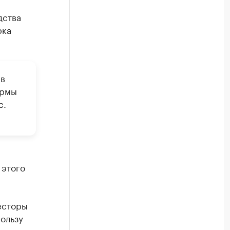
дства
рка
 в
ирмы
с.
 этого
есторы
пользу