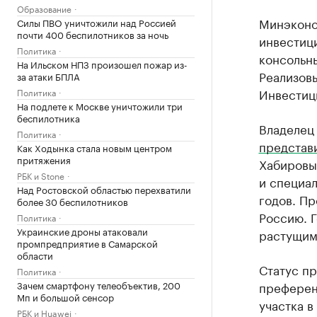
Образование
Минэконо
Силы ПВО уничтожили над Россией
почти 400 беспилотников за ночь
инвестиц
Политика
консольны
На Ильском НПЗ произошел пожар из-
Реализовы
за атаки БПЛА
Инвестици
Политика
На подлете к Москве уничтожили три
беспилотника
Владелец 
Политика
представ
Как Ходынка стала новым центром
притяжения
Хабировы
РБК и Stone
и специал
Над Ростовской областью перехватили
годов. Пр
более 30 беспилотников
Россию. Г
Политика
Украинские дроны атаковали
растущим
промпредприятие в Самарской
области
Статус пр
Политика
Зачем смартфону телеобъектив, 200
преферен
Мп и большой сенсор
участка в
РБК и Huawei