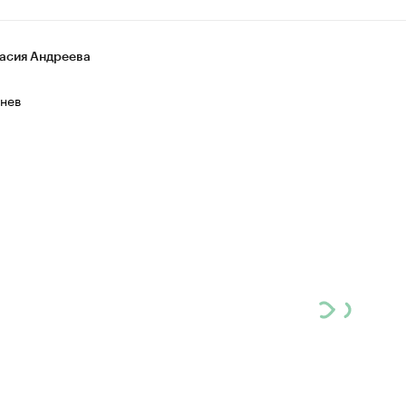
асия Андреева
нев