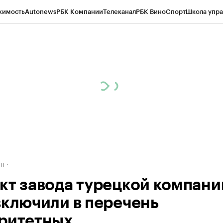
жимость
Autonews
РБК Компании
Телеканал
РБК Вино
Спорт
Школа упра
д
Стиль
Крипто
РБК Бизнес-среда
Дискуссионный клуб
Исследования
К
рагентов
Политика
Экономика
Бизнес
Технологии и медиа
Финансы
Рын
ан
кт завода турецкой компани
включили в перечень
ритетных