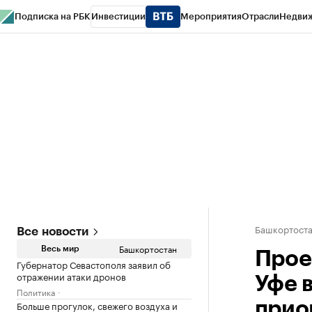
Подписка на РБК
Инвестиции
Мероприятия
Отрасли
Недви
РБК Курсы
РБК Life
Тренды
Визионеры
Национальные проекты
Горо
Спецпроекты СПб
Конференции СПб
Спецпроекты
Проверка конт
Башкортост
Все новости
Башкортостан
Весь мир
Прое
Губернатор Севастополя заявил об
отражении атаки дронов
Уфе 
Политика
Больше прогулок, свежего воздуха и
прио