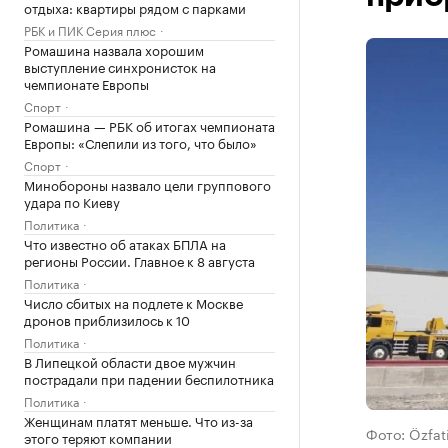
отдыха: квартиры рядом с парками
РБК и ПИК Серия плюс
Ромашина назвала хорошим
выступление синхронисток на
чемпионате Европы
Спорт
Ромашина — РБК об итогах чемпионата
Европы: «Слепили из того, что было»
Спорт
Минобороны назвало цели группового
удара по Киеву
Политика
Что известно об атаках БПЛА на
регионы России. Главное к 8 августа
Политика
Число сбитых на подлете к Москве
дронов приблизилось к 10
Политика
В Липецкой области двое мужчин
пострадали при падении беспилотника
Политика
Женщинам платят меньше. Что из-за
Фото: Özfat
этого теряют компании