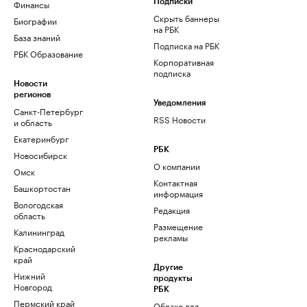
Финансы
Подписки
Скрыть баннеры
Биографии
на РБК
База знаний
Подписка на РБК
РБК Образование
Корпоративная
подписка
Новости
регионов
Уведомления
Санкт-Петербург
RSS Новости
и область
Екатеринбург
РБК
Новосибирск
О компании
Омск
Контактная
Башкортостан
информация
Вологодская
Редакция
область
Размещение
Калининград
рекламы
Краснодарский
край
Другие
Нижний
продукты
Новгород
РБК
Пермский край
Облако для