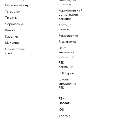
бизнеса
Ростов-на-Дону
Корпоративный
Татарстан
регистратор
Тюмень
доменов
Черноземье
Хостинг
сайтов
Кавказ
Рег.решения
Карелия
Знакомства
Мурманск
Сайт
Приморский
знакомств
край
podbor.ru
РБК
Компании
РБК Курсы
Школа
управления
РБК
РБК
Новости
iOS
Android