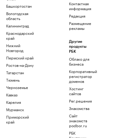
Контактная
Башкортостан
информация
Вологодская
Редакция
область
Размещение
Калининград
рекламы
Краснодарский
край
Другие
Нижний
продукты
Новгород
РБК
Пермский край
Облако для
бизнеса
Ростов-на-Дону
Корпоративный
Татарстан
регистратор
Тюмень
доменов
Черноземье
Хостинг
сайтов
Кавказ
Рег.решения
Карелия
Знакомства
Мурманск
Сайт
Приморский
знакомств
край
podbor.ru
РБК
Компании