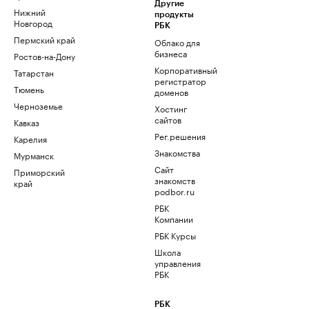
Другие
Нижний
продукты
Новгород
РБК
Пермский край
Облако для
бизнеса
Ростов-на-Дону
Корпоративный
Татарстан
регистратор
Тюмень
доменов
Черноземье
Хостинг
сайтов
Кавказ
Рег.решения
Карелия
Знакомства
Мурманск
Сайт
Приморский
знакомств
край
podbor.ru
РБК
Компании
РБК Курсы
Школа
управления
РБК
РБК