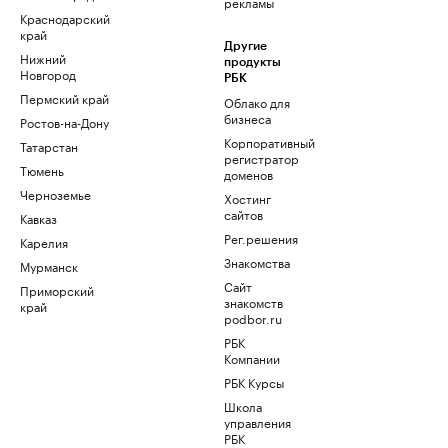
рекламы
Краснодарский
край
Другие
Нижний
продукты
Новгород
РБК
Пермский край
Облако для
бизнеса
Ростов-на-Дону
Корпоративный
Татарстан
регистратор
Тюмень
доменов
Черноземье
Хостинг
сайтов
Кавказ
Рег.решения
Карелия
Знакомства
Мурманск
Сайт
Приморский
знакомств
край
podbor.ru
РБК
Компании
РБК Курсы
Школа
управления
РБК