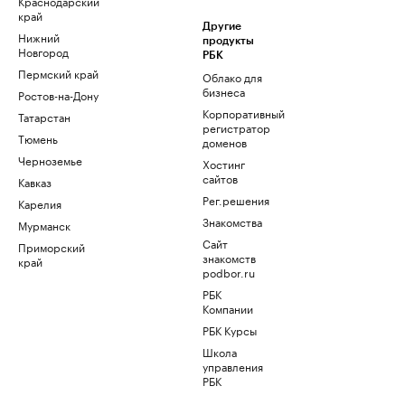
Краснодарский
край
Другие
Нижний
продукты
Новгород
РБК
Пермский край
Облако для
бизнеса
Ростов-на-Дону
Корпоративный
Татарстан
регистратор
Тюмень
доменов
Черноземье
Хостинг
сайтов
Кавказ
Рег.решения
Карелия
Знакомства
Мурманск
Сайт
Приморский
знакомств
край
podbor.ru
РБК
Компании
РБК Курсы
Школа
управления
РБК