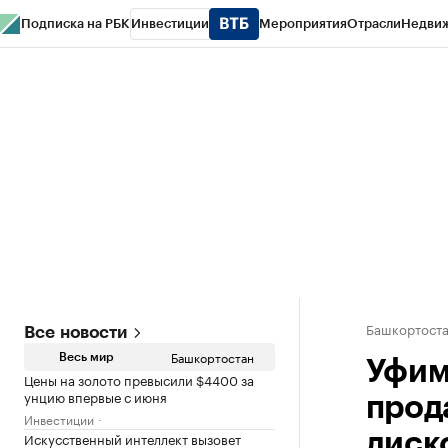
Подписка на РБК
Инвестиции
Мероприятия
Отрасли
Недви
РБК Курсы
РБК Life
Тренды
Визионеры
Национальные проекты
Горо
Спецпроекты СПб
Конференции СПб
Спецпроекты
Проверка конт
Башкортост
Все новости
Башкортостан
Весь мир
Уфим
Цены на золото превысили $4400 за
унцию впервые с июня
прод
Инвестиции
Искусственный интеллект вызовет
диск