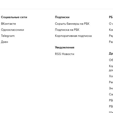
Социальные сети
Подписки
РБ
ВКонтакте
Скрыть баннеры на РБК
О 
Одноклассники
Подписка на РБК
Ко
Telegram
Корпоративная подписка
Ре
Дзен
Ра
Уведомления
RSS Новости
Др
Об
Ко
до
Хо
Ре
Зн
Са
РБ
РБ
Шк