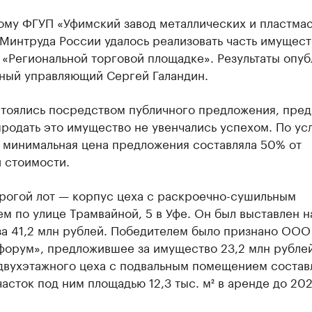
ому ФГУП «Уфимский завод металлических и пластма
Минтруда России удалось реализовать часть имущест
 «Региональной торговой площадке». Результаты опуб
ный управляющий Сергей Галандин.
стоялись посредством публичного предложения, пре
родать это имущество не увенчались успехом. По ус
, минимальная цена предложения составляла 50% от
 стоимости.
рогой лот — корпус цеха с раскроечно-сушильным
м по улице Трамвайной, 5 в Уфе. Он был выставлен н
за 41,2 млн рублей. Победителем было признано ООО
форум», предложившее за имущество 23,2 млн рублей
двухэтажного цеха с подвальным помещением составл
участок под ним площадью 12,3 тыс. м² в аренде до 202