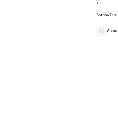
\
Авторы
Теги
Анаст