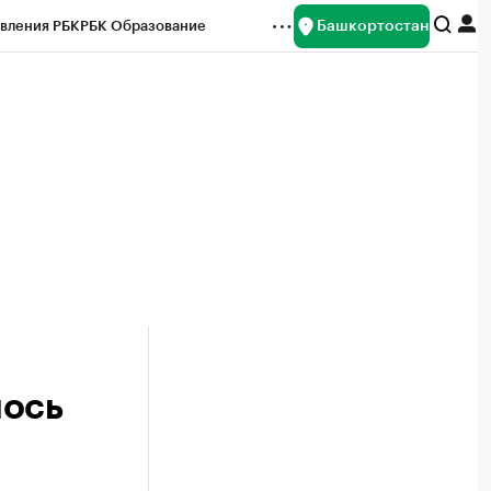
Башкортостан
вления РБК
РБК Образование
редитные рейтинги
Франшизы
Газета
ок наличной валюты
лось