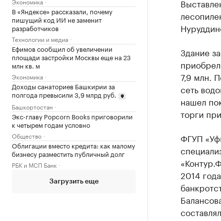
Экономика
Выставлен
В «Яндексе» рассказали, почему
лесопилен
пишущий код ИИ не заменит
Нуруддино
разработчиков
Технологии и медиа
Ефимов сообщил об увеличении
Здание за
площади застройки Москвы еще на 23
приобрело
млн кв. м
7,9 млн. 
Экономика
Доходы санаториев Башкирии за
сеть водо
полгода превысили 3,9 млрд руб.
нашел по
Башкортостан
торги пр
Экс-главу Popcorn Books приговорили
к четырем годам условно
Общество
ФГУП «Уф
Облигации вместо кредита: как малому
специали
бизнесу разместить публичный долг
«Контур.Ф
РБК и МСП Банк
2014 года
Загрузить еще
банкротс
Балансов
составлял