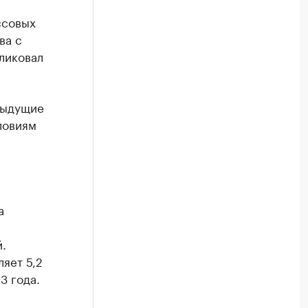
ссовых
ва с
ликовал
дыдущие
ловиям
а
.
яет 5,2
3 года.