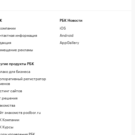
К
РБК Новости
компании
iOS
нтактная информация
Android
дакция
AppGallery
змещение рекламы
угие продукты РБК
лако для бизнеса
рпоративный регистратор
менов
стинг сайтов
г.решения
акомства
йт знакомств podbor.ru
К Компании
К Курсы
ола управления РБК