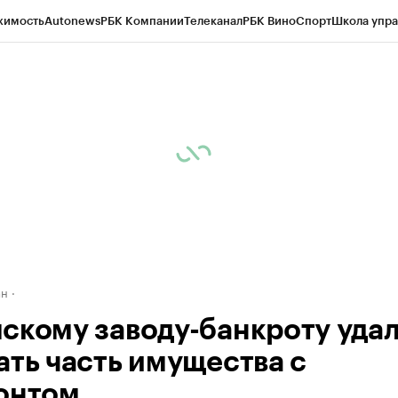
жимость
Autonews
РБК Компании
Телеканал
РБК Вино
Спорт
Школа упра
д
Стиль
Крипто
РБК Бизнес-среда
Дискуссионный клуб
Исследования
К
рагентов
Политика
Экономика
Бизнес
Технологии и медиа
Финансы
Рын
ан
скому заводу-банкроту уда
ать часть имущества с
онтом