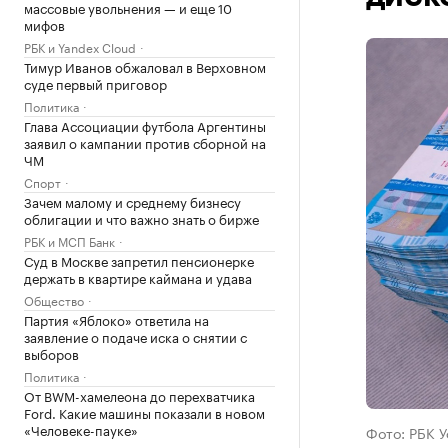
массовые увольнения — и еще 10
мифов
РБК и Yandex Cloud
Тимур Иванов обжаловал в Верховном
суде первый приговор
Политика
Глава Ассоциации футбола Аргентины
заявил о кампании против сборной на
ЧМ
Спорт
Зачем малому и среднему бизнесу
облигации и что важно знать о бирже
РБК и МСП Банк
Суд в Москве запретил пенсионерке
держать в квартире каймана и удава
Общество
Партия «Яблоко» ответила на
заявление о подаче иска о снятии с
выборов
Политика
От BWM-хамелеона до перехватчика
Ford. Какие машины показали в новом
«Человеке-пауке»
Фото: РБК 