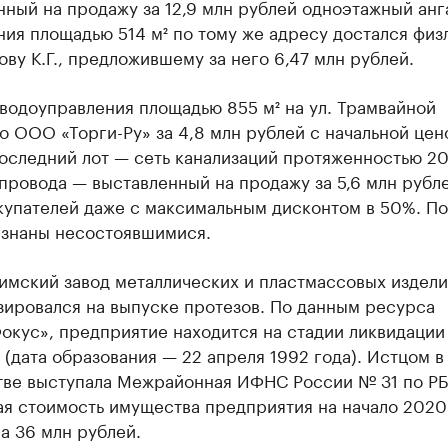
ный на продажу за 12,9 млн рублей одноэтажный анг
ия площадью 514 м² по тому же адресу достался физ
ву К.Г., предложившему за него 6,47 млн рублей.
водоуправления площадью 855 м² на ул. Трамвайной
 ООО «Торги-Ру» за 4,8 млн рублей с начальной цен
Последний лот — сеть канализаций протяженностью 20
провода — выставленный на продажу за 5,6 млн рубле
купателей даже с максимальным дисконтом в 50%. По
изнаны несостоявшимися.
имский завод металлических и пластмассовых издели
зировался на выпуске протезов. По данным ресурса
окус», предприятие находится на стадии ликвидации
 (дата образования — 22 апреля 1992 года). Истцом в
тве выступала Межрайонная ИФНС России № 31 по РБ
ая стоимость имущества предприятия на начало 2020
а 36 млн рублей.