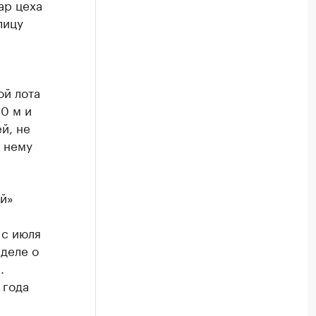
ар цеха
лицу
ой лота
0 м и
й, не
 нему
й»
 с июля
 деле о
.
 года