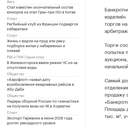
Авто
Стал известен окончательный состав
Банкротн
юниоров на этап Гран-при ISU в Китае
изделий» 
Спорт
торгов на
Регбийный клуб из Франции подвергся
кибератаке
арбитраж
Спорт
Жизнь с видом на пруд или реку:
Торги со
подборка жилья у набережных и
пляжей
попытки п
РБК и ПИК Серия плюс
аукциона
В Железногорске ввели режим ЧС из-за
начальной
отсутствия воды
Общество
«Аэрофлот» назвал дату
Самый до
возобновления ежедневных рейсов в
отделение
Абу-Даби
продажу 
Общество
«Банкрот
Лидеры сборной России по гимнастике
не получили визы на ЧЕ в Хорватии
Площадь 
Спорт
тыс. м², 
Экспорт Германии в июне 2026 года
достиг рекордного уровня