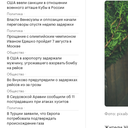
США ввели санкции в отношении
военного атташе Кубы в России
Политика
Власти Венесуэлы и оппозиция начали
переговоры спустя неделю задержки
Политика
Прощание с олимпийским чемпионом
Иваном Едешко пройдет 7 августа в
Москве
Общество
В США в аэропорту задержали
мужчину, угрожавшего взорвать бомбу
на рейсе
Общество
Во Внуково предупредили о задержках
рейсов из-за грозы
Общество
В Саудовской Аравии сообщили об 11
пострадавших при атаках хуситов
Политика
В Турции заявили, что Европа
Фото: pixa
потребовала подтверждать
происхождение газа
Жители Уф