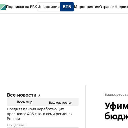
Подписка на РБК
Инвестиции
Мероприятия
Отрасли
Недви
РБК Курсы
РБК Life
Тренды
Визионеры
Национальные проекты
Горо
Спецпроекты СПб
Конференции СПб
Спецпроекты
Проверка конт
Башкортост
Все новости
Башкортостан
Весь мир
Уфим
Средняя пенсия неработающих
превысила ₽35 тыс. в семи регионах
бюдж
России
Общество