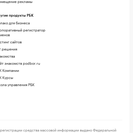
змещение рекламы
угие продукты РБК
лако для бизнеса
рпоративный регистратор
менов
стинг сайтов
г.решения
акомства
йт знакомств podbor.ru
К Компании
К Курсы
ола управления РБК
регистрации средства массовой информации выдано Федеральной