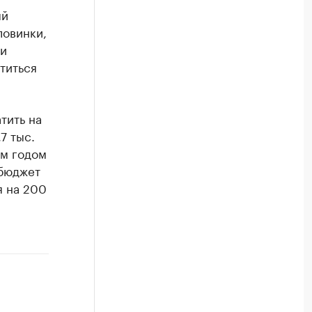
ый
ловинки,
ки
титься
тить на
7 тыс.
ым годом
 бюджет
я на 200