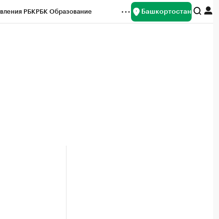
Башкортостан
вления РБК
РБК Образование
редитные рейтинги
Франшизы
Газета
ок наличной валюты