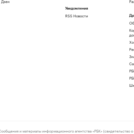
Дзен
Ра
Уведомления
RSS Новости
Др
Об
Ко
до
Хо
Ре
Зн
Са
РБ
РБ
Шк
ения и материалы информационного агентства «РБК» (свидетельство о 