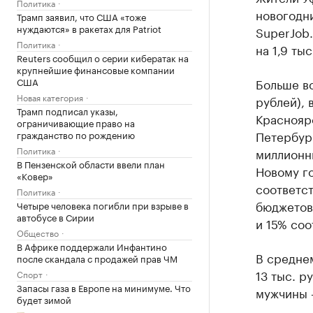
Политика
новогодни
Трамп заявил, что США «тоже
нуждаются» в ракетах для Patriot
SuperJob
Политика
на 1,9 тыс
Reuters сообщил о серии кибератак на
крупнейшие финансовые компании
США
Больше вс
Новая категория
рублей), 
Трамп подписал указы,
Красноярс
ограничивающие право на
Петербург
гражданство по рождению
Политика
миллионн
В Пензенской области ввели план
Новому го
«Ковер»
соответс
Политика
бюджетов
Четыре человека погибли при взрыве в
автобусе в Сирии
и 15% соо
Общество
В Африке поддержали Инфантино
В среднем
после скандала с продажей прав ЧМ
13 тыс. р
Спорт
Запасы газа в Европе на минимуме. Что
мужчины —
будет зимой