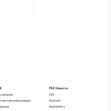
К
РБК Новости
компании
iOS
нтактная информация
Android
дакция
AppGallery