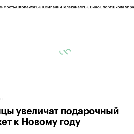
жимость
Autonews
РБК Компании
Телеканал
РБК Вино
Спорт
Школа упра
д
Стиль
Крипто
РБК Бизнес-среда
Дискуссионный клуб
Исследования
К
рагентов
Политика
Экономика
Бизнес
Технологии и медиа
Финансы
Рын
ан
цы увеличат подарочный
ет к Новому году