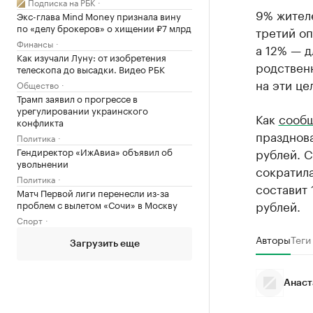
Подписка на РБК
9% жителе
Экс-глава Mind Money признала вину
по «делу брокеров» о хищении ₽7 млрд
третий о
Финансы
а 12% — д
Как изучали Луну: от изобретения
родствен
телескопа до высадки. Видео РБК
на эти це
Общество
Трамп заявил о прогрессе в
урегулировании украинского
Как
сооб
конфликта
празднова
Политика
Гендиректор «ИжАвиа» объявил об
рублей. 
увольнении
сократил
Политика
составит 
Матч Первой лиги перенесли из-за
рублей.
проблем с вылетом «Сочи» в Москву
Спорт
Авторы
Теги
Загрузить еще
Анаст