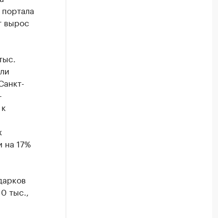
 портала
т вырос
тыс.
или
Санкт-
-
 к
й
х
 на 17%
дарков
0 тыс.,