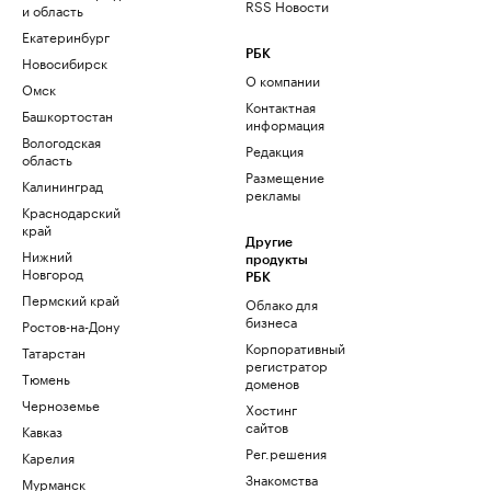
RSS Новости
и область
Екатеринбург
РБК
Новосибирск
О компании
Омск
Контактная
Башкортостан
информация
Вологодская
Редакция
область
Размещение
Калининград
рекламы
Краснодарский
край
Другие
Нижний
продукты
Новгород
РБК
Пермский край
Облако для
бизнеса
Ростов-на-Дону
Корпоративный
Татарстан
регистратор
Тюмень
доменов
Черноземье
Хостинг
сайтов
Кавказ
Рег.решения
Карелия
Знакомства
Мурманск