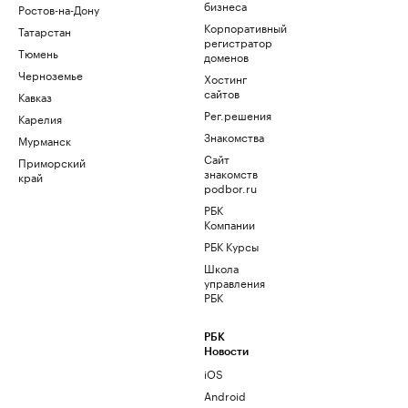
бизнеса
Ростов-на-Дону
Корпоративный
Татарстан
регистратор
Тюмень
доменов
Черноземье
Хостинг
сайтов
Кавказ
Рег.решения
Карелия
Знакомства
Мурманск
Сайт
Приморский
знакомств
край
podbor.ru
РБК
Компании
РБК Курсы
Школа
управления
РБК
РБК
Новости
iOS
Android