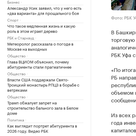
Бизнес
Александр Усик заявил, что у него есть
«два варианта» для прощального боя
Фото: РБК 
Спорт
Что такое медленная жизнь и какую
роль в этом играет дерево
В Башкири
РБК и Старквуд
торговую 
Метеоролог рассказала о погоде в
аналогичн
Москве на выходных
РБК Уфа с
Общество
Глава ВЦИОМ объяснил, почему
абитуриенты стали прагматичнее
«По итог
Общество
РБ напра
Власти США поддержали Свято-
республи
Троицкий монастырь РПЦЗ в борьбе с
ветряками
объемом 
Общество
сообщени
Трамп обжалует запрет на
строительство бального зала в Белом
доме
Из всех 
Политика
года инв
Как выглядит портрет абитуриента в
капиталов
2026 году. Видео РБК