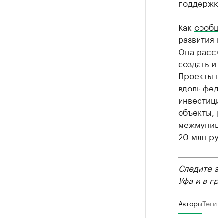
поддержк
Как
сооб
развития
Она рассч
создать 
Проекты 
вдоль фед
инвестици
объекты,
межмуниц
20 млн ру
Следите 
Уфа и в г
Авторы
Теги