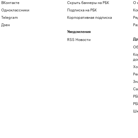
ВКонтакте
Скрыть баннеры на РБК
О 
Одноклассники
Подписка на РБК
Ко
Telegram
Корпоративная подписка
Ре
Дзен
Ра
Уведомления
RSS Новости
Др
Об
Ко
до
Хо
Ре
Зн
Са
РБ
РБ
Шк