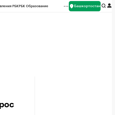
Башкортостан
вления РБК
РБК Образование
редитные рейтинги
Франшизы
Газета
ок наличной валюты
ырос