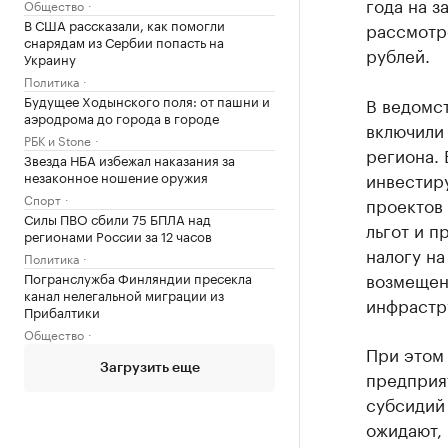
года на з
Общество
В США рассказали, как помогли
рассмотр
снарядам из Сербии попасть на
рублей.
Украину
Политика
Будущее Ходынского поля: от пашни и
В ведомст
аэродрома до города в городе
включили 
РБК и Stone
региона. 
Звезда НБА избежал наказания за
незаконное ношение оружия
инвестиру
Спорт
проектов
Силы ПВО сбили 75 БПЛА над
льгот и п
регионами России за 12 часов
налогу на
Политика
возмещен
Погранслужба Финляндии пресекла
канал нелегальной миграции из
инфрастр
Прибалтики
Общество
При этом
Загрузить еще
предприят
субсидий
ожидают, 