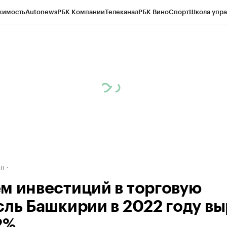
жимость
Autonews
РБК Компании
Телеканал
РБК Вино
Спорт
Школа упра
д
Стиль
Крипто
РБК Бизнес-среда
Дискуссионный клуб
Исследования
К
рагентов
Политика
Экономика
Бизнес
Технологии и медиа
Финансы
Рын
ан
м инвестиций в торговую
сль Башкирии в 2022 году в
2%