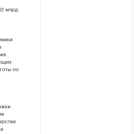
32 млрд
омики
е
оих
ующих
готы по
ржки
ие
ерстве
на