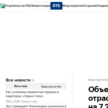
Подписка на РБК
Инвестиции
Мероприятия
Отрасли
Недви
РБК Курсы
РБК Life
Тренды
Визионеры
Национальные проекты
Горо
Спецпроекты СПб
Конференции СПб
Спецпроекты
Проверка конт
Башкортост
Все новости
Башкортостан
Весь мир
Объе
Как устроены приватные террасы в
квартирах «Серии плюс»
отра
РБК и ПИК Серия плюс
Экс-президент Финляндии усомнился в
на 7,