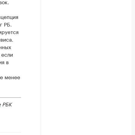
вок.
нцепция
г РБ.
ируется
виса.
нных
 если
ия в
не менее
е
РБК