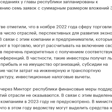
аседаниях у главы республики запланированы к
ению семь заявок с суммарным размером вложений 
ве отметили, что в ноябре 2022 года сферу торговли
в число отраслей, перспективных для развития экон
В связи с этим компании и предприниматели, которы
ют в торговлю, могут рассчитывать на включение св
 в перечень приоритетных с получением соответств
референций. В частности, такие инвесторы получат ль
 прибыль и на имущество организаций, субсидии на
ие части затрат на инженерную и транспортную
уктуру, инвестиционные налоговые вычеты.
 через Минторг республики финансовые меры подде
ий отрасли не оказываются. В связи с этим выделен
 компаниям в 2023 году не предусмотрено. В минист
что в этом году ведомству могут выделить средства 