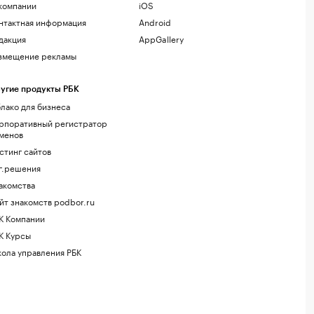
компании
iOS
нтактная информация
Android
дакция
AppGallery
змещение рекламы
угие продукты РБК
лако для бизнеса
рпоративный регистратор
менов
стинг сайтов
г.решения
акомства
йт знакомств podbor.ru
К Компании
К Курсы
ола управления РБК