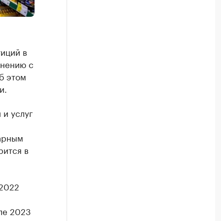
иций в
внению с
б этом
и.
 и услуг
арным
рится в
 2022
ле 2023