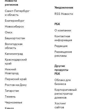
Новости
регионов
Уведомления
Санкт-Петербург
RSS Новости
и область
Екатеринбург
РБК
Новосибирск
О компании
Омск
Контактная
Башкортостан
информация
Вологодская
Редакция
область
Размещение
Калининград
рекламы
Краснодарский
край
Другие
Нижний
продукты
Новгород
РБК
Пермский край
Облако для
бизнеса
Ростов-на-Дону
Корпоративный
Татарстан
регистратор
Тюмень
доменов
Черноземье
Хостинг
сайтов
Кавказ