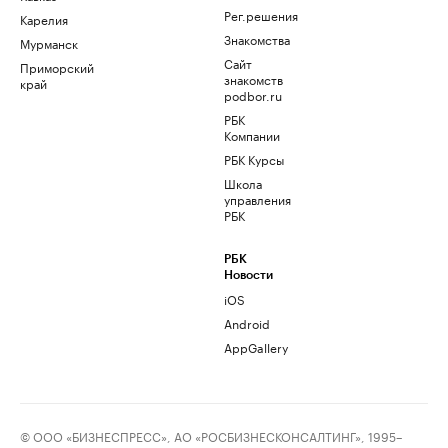
Рег.решения
Карелия
Знакомства
Мурманск
Сайт
Приморский
знакомств
край
podbor.ru
РБК
Компании
РБК Курсы
Школа
управления
РБК
РБК
Новости
iOS
Android
AppGallery
© ООО «БИЗНЕСПРЕСС», АО «РОСБИЗНЕСКОНСАЛТИНГ», 1995–