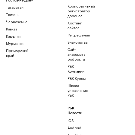
Корпоративный
Татарстан
регистратор
Тюмень
доменов
Черноземье
Хостинг
сайтов
Кавказ
Рег.решения
Карелия
Знакомства
Мурманск
Сайт
Приморский
знакомств
край
podbor.ru
РБК
Компании
РБК Курсы
Школа
управления
РБК
РБК
Новости
iOS
Android
AppGallery