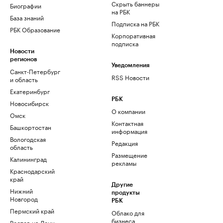
Скрыть баннеры
Биографии
на РБК
База знаний
Подписка на РБК
РБК Образование
Корпоративная
подписка
Новости
регионов
Уведомления
Санкт-Петербург
RSS Новости
и область
Екатеринбург
РБК
Новосибирск
О компании
Омск
Контактная
Башкортостан
информация
Вологодская
Редакция
область
Размещение
Калининград
рекламы
Краснодарский
край
Другие
Нижний
продукты
Новгород
РБК
Пермский край
Облако для
бизнеса
Ростов-на-Дону