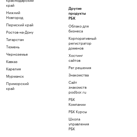
край
Другие
Нижний
продукты
Новгород
РБК
Пермский край
Облако для
бизнеса
Ростов-на-Дону
Корпоративный
Татарстан
регистратор
Тюмень
доменов
Черноземье
Хостинг
сайтов
Кавказ
Рег.решения
Карелия
Знакомства
Мурманск
Сайт
Приморский
знакомств
край
podbor.ru
РБК
Компании
РБК Курсы
Школа
управления
РБК