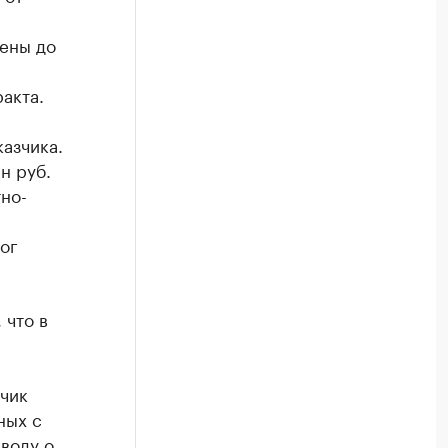
ены до
акта.
казчика.
н руб.
но-
ог
 что в
тчик
ных с
воду о