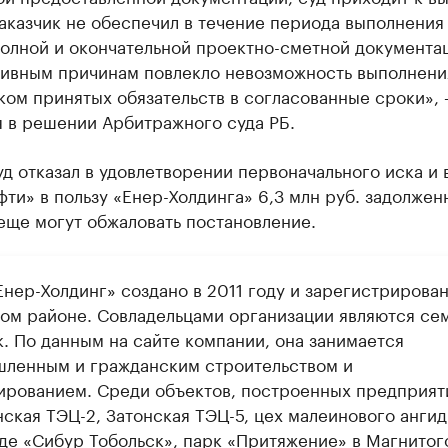
заказчик не обеспечил в течение периода выполнения
олной и окончательной проектно-сметной документац
тивным причинам повлекло невозможность выполнени
ком принятых обязательств в согласованные сроки»,
я в решении Арбитражного суда РБ.
уд отказал в удовлетворении первоначального иска и 
ти» в пользу «Енер-Холдинга» 6,3 млн руб. задолжен
еще могут обжаловать постановление.
нер-Холдинг» создано в 2011 году и зарегистрирован
ом районе. Совладельцами организации являются се
к. По данным на сайте компании, она занимается
ленным и гражданским строительством и
ированием. Среди объектов, построенных предприят
нская ТЭЦ-2, Затонская ТЭЦ-5, цех малеинового анги
оде «Сибур Тобольск», парк «Притяжение» в Магнитог