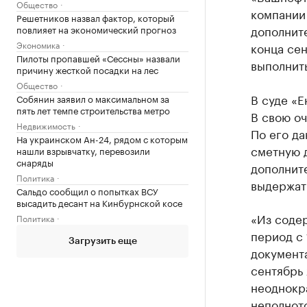
Общество
компании 
Решетников назвал фактор, который
дополнит
повлияет на экономический прогноз
Экономика
конца сен
Пилоты пропавшей «Сессны» назвали
выполнить
причину жесткой посадки на лес
Общество
В суде «Е
Собянин заявил о максимальном за
пять лет темпе строительства метро
В свою оч
Недвижимость
По его д
На украинском Ан-24, рядом с которым
сметную д
нашли взрывчатку, перевозили
снаряды
дополните
Политика
выдержат
Сальдо сообщил о попытках ВСУ
высадить десант на Кинбурнской косе
«Из содер
Политика
период с 
Загрузить еще
документа
сентябрь 
неоднокра
неполното