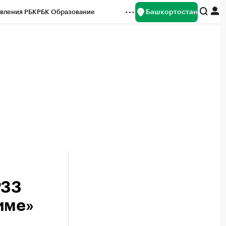
Башкортостан
вления РБК
РБК Образование
редитные рейтинги
Франшизы
Газета
ок наличной валюты
₽33
име»