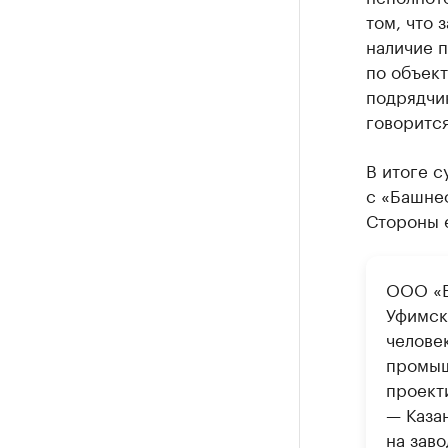
том, что 
наличие п
по объек
подрядчи
говоритс
В итоге с
с «Башнеф
Стороны 
ООО «Е
Уфимск
челове
промыш
проект
— Каза
на зав