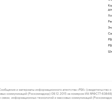
Ко
до
Хо
Ре
Зн
Са
РБ
РБ
Шк
ения и материалы информационного агентства «РБК» (свидетельство о 
овых коммуникаций (Роскомнадзор) 09.12.2015 за номером ИА №ФС77-63848) 
 связи, информационных технологий и массовых коммуникаций (Роскомнадз