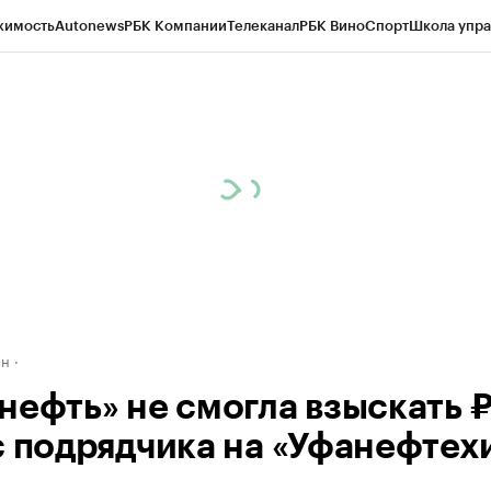
жимость
Autonews
РБК Компании
Телеканал
РБК Вино
Спорт
Школа упра
д
Стиль
Крипто
РБК Бизнес-среда
Дискуссионный клуб
Исследования
К
рагентов
Политика
Экономика
Бизнес
Технологии и медиа
Финансы
Рын
ан
нефть» не смогла взыскать 
с подрядчика на «Уфанефтех