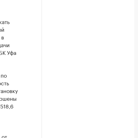
кать
ой
 в
дачи
БК Уфа
 по
ость
тановку
ершены
 518,6
 от