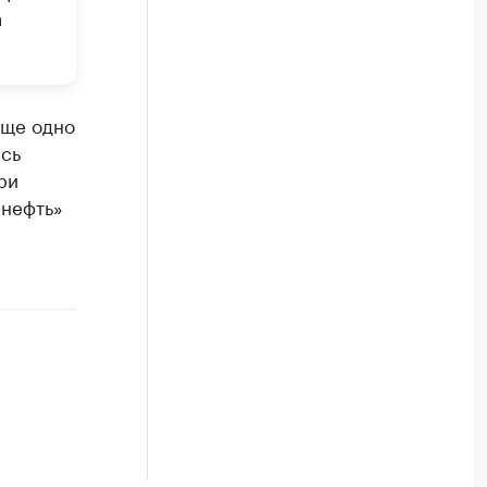
а
еще одно
ась
ри
шнефть»