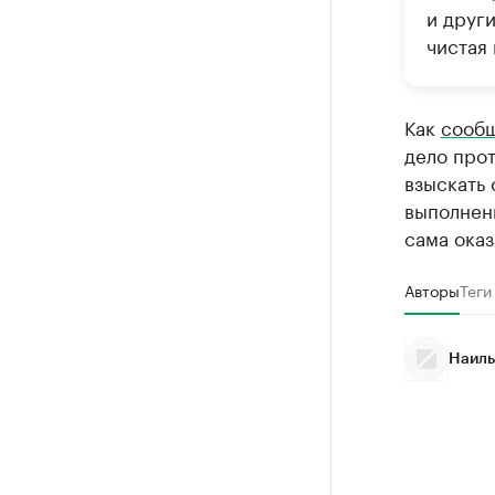
и други
чистая 
Как
сооб
дело прот
взыскать 
выполнен
сама оказ
Авторы
Теги
Наиль