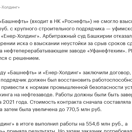
-Холдинг»
Башнефть» (входит в НК «Роснефть») не смогло взыс
руб. с крупного строительного подрядчика — уфимск
 «Енер-Холдинг». Арбитражный суд Башкирии отказал
рении иска о взыскании неустойки за срыв сроков с
на нефтеперерабатывающем заводе «Уфанефтехим». Р
лся с решением.
ду «Башнефть» и «Енер-Холдинг» заключили договор,
 подрядчик должен был восстановить работоспособн
и привести к нормам промышленной безопасности ус
кинга на нефтезаводе. Работы должны были быть зав
а 2021 года. Стоимость контракта сначала составляла
 а затем была увеличена до 770,5 млн руб.
динг» в итоге выполнил работы на 554,6 млн руб., а
» приняла результаты. Но затем заказчик потребовал