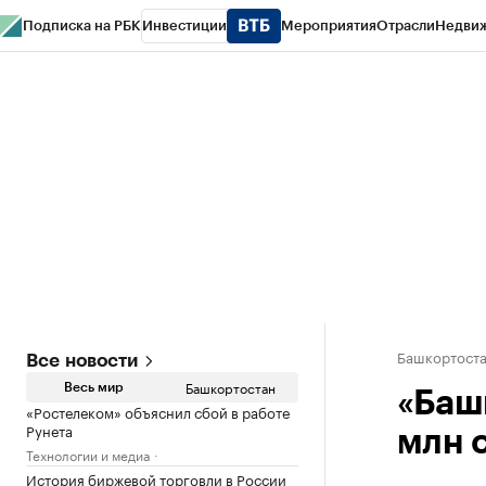
Подписка на РБК
Инвестиции
Мероприятия
Отрасли
Недви
РБК Курсы
РБК Life
Тренды
Визионеры
Национальные проекты
Горо
Спецпроекты СПб
Конференции СПб
Спецпроекты
Проверка конт
Башкортост
Все новости
Башкортостан
Весь мир
«Баш
«Ростелеком» объяснил сбой в работе
Рунета
млн 
Технологии и медиа
История биржевой торговли в России