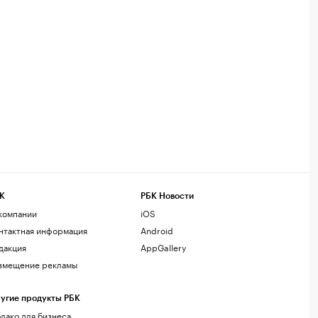
К
РБК Новости
компании
iOS
нтактная информация
Android
дакция
AppGallery
змещение рекламы
угие продукты РБК
лако для бизнеса