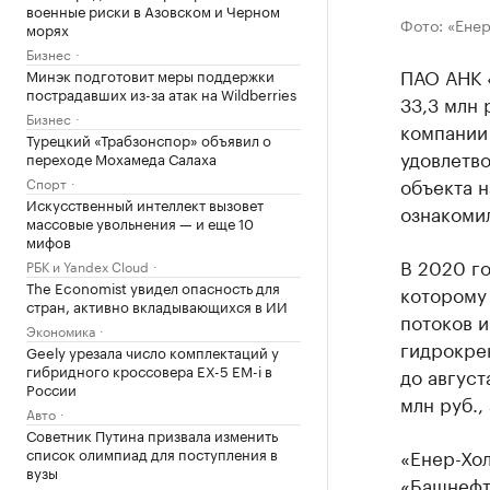
военные риски в Азовском и Черном
Фото: «Енер
морях
Бизнес
ПАО АНК «
Минэк подготовит меры поддержки
пострадавших из-за атак на Wildberries
33,3 млн 
Бизнес
компании
Турецкий «Трабзонспор» объявил о
удовлетво
переходе Мохамеда Салаха
объекта 
Спорт
Искусственный интеллект вызовет
ознакоми
массовые увольнения — и еще 10
мифов
В 2020 го
РБК и Yandex Cloud
The Economist увидел опасность для
которому
стран, активно вкладывающихся в ИИ
потоков 
Экономика
гидрокре
Geely урезала число комплектаций у
гибридного кроссовера EX-5 EM-i в
до август
России
млн руб.,
Авто
Советник Путина призвала изменить
список олимпиад для поступления в
«Енер-Хол
вузы
«Башнефть