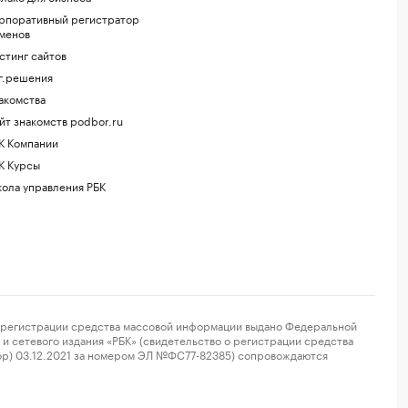
рпоративный регистратор
менов
стинг сайтов
г.решения
акомства
йт знакомств podbor.ru
К Компании
К Курсы
ола управления РБК
регистрации средства массовой информации выдано Федеральной
и сетевого издания «РБК» (свидетельство о регистрации средства
ор) 03.12.2021 за номером ЭЛ №ФС77-82385) сопровождаются