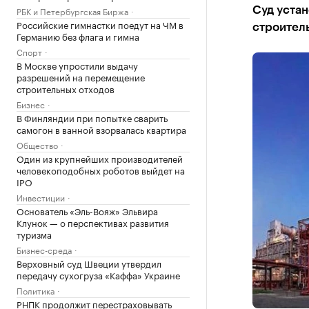
РБК и Петербургская Биржа
Суд устан
Российские гимнастки поедут на ЧМ в
строитель
Германию без флага и гимна
Спорт
В Москве упростили выдачу
разрешений на перемещение
строительных отходов
Бизнес
В Финляндии при попытке сварить
самогон в ванной взорвалась квартира
Общество
Один из крупнейших производителей
человекоподобных роботов выйдет на
IPO
Инвестиции
Основатель «Эль-Вояж» Эльвира
Клунок — о перспективах развития
туризма
Бизнес-среда
Верховный суд Швеции утвердил
передачу сухогруза «Каффа» Украине
Политика
РНПК продолжит перестраховывать