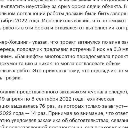
выплатить неустойку за срыв срока сдачи объекта. В
ельном соглашении работы должны были быть заверш
тября 2022 года. Исполнитель заявил, что не сможет
 работы в эти сроки и отказался от выполнения контр
нер-Холдинг» указал, что проект затянулся по вине за
ередь, подрядчик предъявил встречный иск на 6,3 мл
анным, «Башнефть» многократно переделывала проект
окументацию и никак не могла согласовать объем
льных работ. Это привело к тому, что подрядчик не м
ь график.
жания представленного заказчиком журнала следует,
19 апреля по 8 сентября 2022 года техническая
ция выдавалась 76 раз, из которых только за август—
2022 года — 14 раз. Принимая во внимание, что отве
тно уведомлял заказчика об обстоятельствах, связан
й предоставленной документации, суд приходит к вы