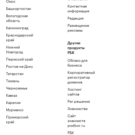
Омск
Контактная
Башкортостан
информация
Вологодская
Редакция
область
Размещение
Калининград
рекламы
Краснодарский
край
Другие
Нижний
продукты
Новгород
РБК
Пермский край
Облако для
бизнеса
Ростов-на-Дону
Корпоративный
Татарстан
регистратор
Тюмень
доменов
Черноземье
Хостинг
сайтов
Кавказ
Рег.решения
Карелия
Знакомства
Мурманск
Сайт
Приморский
знакомств
край
podbor.ru
РБК