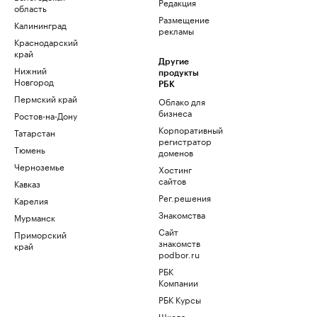
Редакция
область
Размещение
Калининград
рекламы
Краснодарский
край
Другие
Нижний
продукты
Новгород
РБК
Пермский край
Облако для
бизнеса
Ростов-на-Дону
Корпоративный
Татарстан
регистратор
Тюмень
доменов
Черноземье
Хостинг
сайтов
Кавказ
Рег.решения
Карелия
Знакомства
Мурманск
Сайт
Приморский
знакомств
край
podbor.ru
РБК
Компании
РБК Курсы
Школа