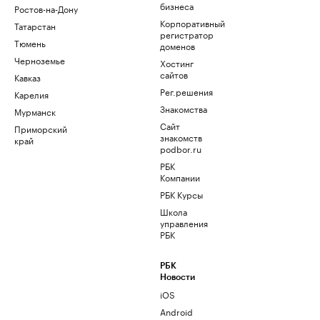
бизнеса
Ростов-на-Дону
Корпоративный
Татарстан
регистратор
Тюмень
доменов
Черноземье
Хостинг
сайтов
Кавказ
Рег.решения
Карелия
Знакомства
Мурманск
Сайт
Приморский
знакомств
край
podbor.ru
РБК
Компании
РБК Курсы
Школа
управления
РБК
РБК
Новости
iOS
Android