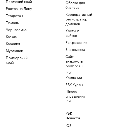
Пермский край
Облако для
бизнеса
Ростов-на-Дону
Корпоративный
Татарстан
регистратор
Тюмень
доменов
Черноземье
Хостинг
сайтов
Кавказ
Рег.решения
Карелия
Знакомства
Мурманск
Сайт
Приморский
знакомств
край
podbor.ru
РБК
Компании
РБК Курсы
Школа
управления
РБК
РБК
Новости
iOS