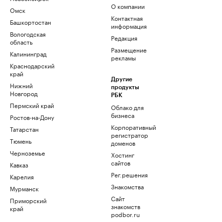
О компании
Омск
Контактная
Башкортостан
информация
Вологодская
Редакция
область
Размещение
Калининград
рекламы
Краснодарский
край
Другие
Нижний
продукты
Новгород
РБК
Пермский край
Облако для
бизнеса
Ростов-на-Дону
Корпоративный
Татарстан
регистратор
Тюмень
доменов
Черноземье
Хостинг
сайтов
Кавказ
Рег.решения
Карелия
Знакомства
Мурманск
Сайт
Приморский
знакомств
край
podbor.ru