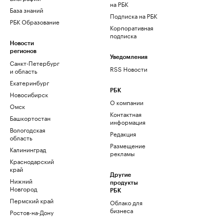
на РБК
База знаний
Подписка на РБК
РБК Образование
Корпоративная
подписка
Новости
регионов
Уведомления
Санкт-Петербург
RSS Новости
и область
Екатеринбург
РБК
Новосибирск
О компании
Омск
Контактная
Башкортостан
информация
Вологодская
Редакция
область
Размещение
Калининград
рекламы
Краснодарский
край
Другие
Нижний
продукты
Новгород
РБК
Пермский край
Облако для
бизнеса
Ростов-на-Дону