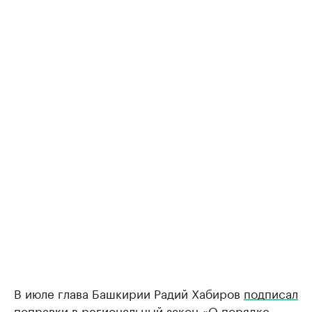
В июле глава Башкирии Радий Хабиров
подписал
поправки в региональный закон «О порядке