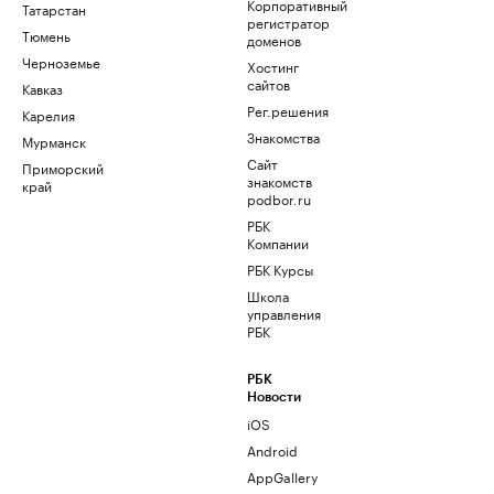
Корпоративный
Татарстан
регистратор
Тюмень
доменов
Черноземье
Хостинг
сайтов
Кавказ
Рег.решения
Карелия
Знакомства
Мурманск
Сайт
Приморский
знакомств
край
podbor.ru
РБК
Компании
РБК Курсы
Школа
управления
РБК
РБК
Новости
iOS
Android
AppGallery