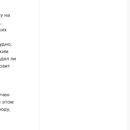
у на
,
ких
удно,
ским
дел ли
озит
учен
и этом
воду,