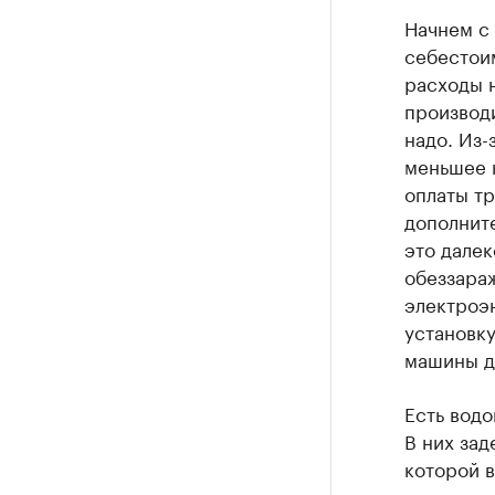
Начнем с 
себестои
расходы н
производи
надо. Из-
меньшее к
оплаты тр
дополните
это далек
обеззара
электроэ
установку
машины д
Есть водо
В них зад
которой 