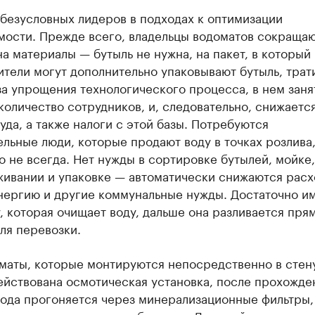
безусловных лидеров в подходах к оптимизации
мости. Прежде всего, владельцы водоматов сокраща
а материалы — бутыль не нужна, на пакет, в который
тели могут дополнительно упаковывают бутыль, трат
за упрощения технологического процесса, в нем заня
оличество сотрудников, и, следовательно, снижаетс
уда, а также налоги с этой базы. Потребуются
льные люди, которые продают воду в точках розлива,
о не всегда. Нет нужды в сортировке бутылей, мойке,
живании и упаковке — автоматически снижаются расх
нергию и другие коммунальные нужды. Достаточно и
, которая очищает воду, дальше она разливается прям
ля перевозки.
маты, которые монтируются непосредственно в стен
ействована осмотическая установка, после прохожде
вода прогоняется через минерализационные фильтры,