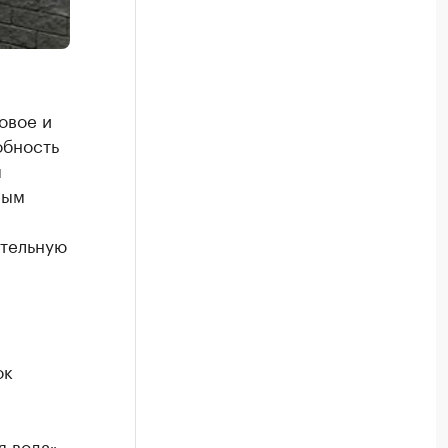
овое и
обность
я
ным
ительную
ок
 вода»,