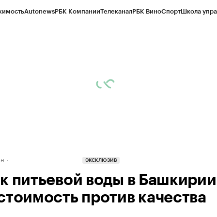
жимость
Autonews
РБК Компании
Телеканал
РБК Вино
Спорт
Школа упра
д
Стиль
Крипто
РБК Бизнес-среда
Дискуссионный клуб
Исследования
К
рагентов
Политика
Экономика
Бизнес
Технологии и медиа
Финансы
Рын
ан
ЭКСКЛЮЗИВ
к питьевой воды в Башкирии
стоимость против качества