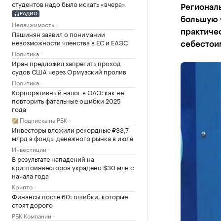
студентов надо было искать «вчера»
Регионал
РАДИО
большую ч
Недвижимость
практиче
Пашинян заявил о понимании
невозможности членства в ЕС и ЕАЭС
себестои
Политика
Иран предложил запретить проход
судов США через Ормузский пролив
Политика
Корпоративный налог в ОАЭ: как не
повторить фатальные ошибки 2025
года
Подписка на РБК
Инвесторы вложили рекордные ₽33,7
млрд в фонды денежного рынка в июле
Инвестиции
В результате нападений на
криптоинвесторов украдено $30 млн с
начала года
Крипто
Финансы после 60: ошибки, которые
стоят дорого
РБК Компании