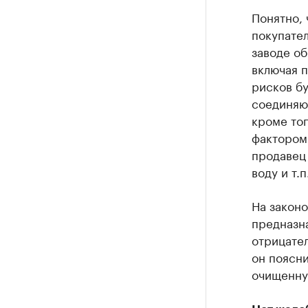
Понятно, 
покупател
заводе об
включая п
рисков бу
соединяю
кроме тог
фактором:
продавец 
воду и т.п
На законо
предназна
отрицател
он поясни
очищенну