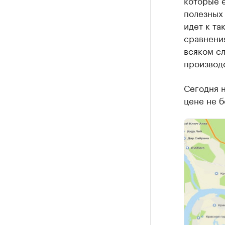
которые е
полезных 
идет к та
сравнения
всяком сл
производ
Сегодня н
цене не б