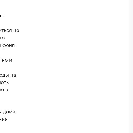
ют
иться не
то
я фонд
 но и
оды на
меть
о в
у дома.
ния