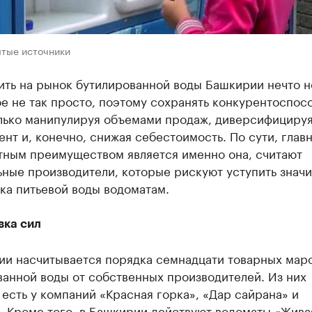
ытые источники
ить на рынок бутилированной воды Башкирии нечто н
е не так просто, поэтому сохранять конкурентоспос
лько манипулируя объемами продаж, диверсифициру
нт и, конечно, снижая себестоимость. По сути, глав
тным преимуществом является именно она, считают
ьные производители, которые рискуют уступить знач
ка питьевой воды водоматам.
вка сил
ии насчитывается порядка семнадцати товарных мар
анной воды от собственных производителей. Из них
есть у компаний «Красная горка», «Дар сайрана» и
 Кроме того, в Башкирии действуют водоматы «Живая