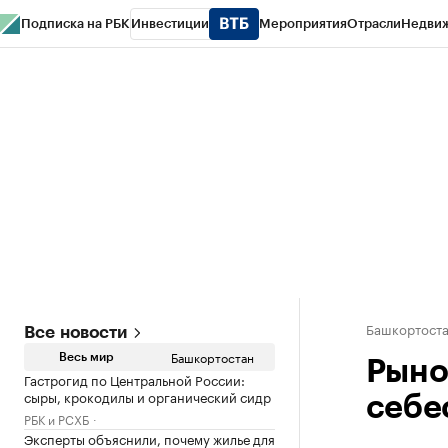
Подписка на РБК
Инвестиции
Мероприятия
Отрасли
Недви
РБК Курсы
РБК Life
Тренды
Визионеры
Национальные проекты
Горо
Спецпроекты СПб
Конференции СПб
Спецпроекты
Проверка конт
Башкортост
Все новости
Башкортостан
Весь мир
Рыно
Гастрогид по Центральной России:
сыры, крокодилы и органический сидр
себе
РБК и РСХБ
Эксперты объяснили, почему жилье для