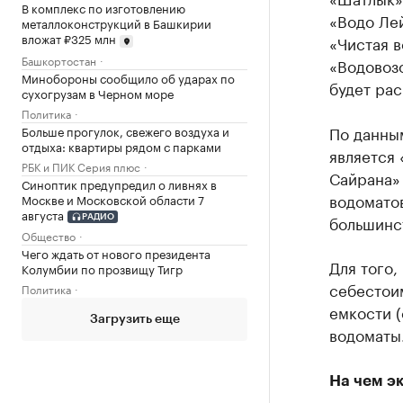
В комплекс по изготовлению
«Водо Лей
металлоконструкций в Башкирии
вложат ₽325 млн
«Чистая в
Башкортостан
«Водовозо
Минобороны сообщило об ударах по
будет рас
сухогрузам в Черном море
Политика
По данны
Больше прогулок, свежего воздуха и
отдыха: квартиры рядом с парками
является 
РБК и ПИК Серия плюс
Сайрана» 
Синоптик предупредил о ливнях в
водомато
Москве и Московской области 7
августа
большинс
РАДИО
Общество
Чего ждать от нового президента
Для того,
Колумбии по прозвищу Тигр
себестои
Политика
емкости (
Загрузить еще
водоматы
На чем э