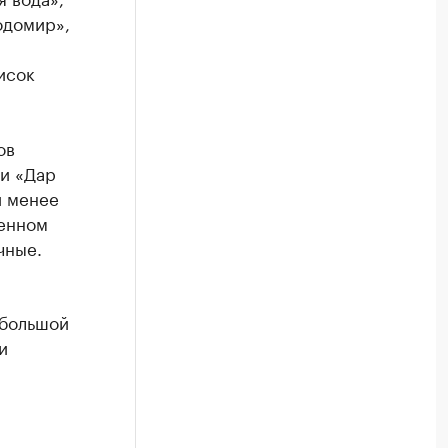
одомир»,
исок
ов
 и «Дар
и менее
венном
чные.
ебольшой
и