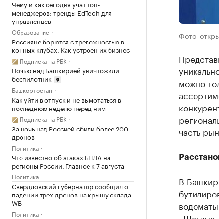
Чему и как сегодня учат топ-
менеджеров: тренды EdTech для
управленцев
Образование
Фото: откр
Россияне борются с тревожностью в
конных клубах. Как устроен их бизнес
Представ
Подписка на РБК
уникально
Ночью над Башкирией уничтожили
беспилотник
можно то
Башкортостан
ассортиме
Как уйти в отпуск и не вымотаться в
конкурен
последнюю неделю перед ним
регионал
Подписка на РБК
За ночь над Россией сбили более 200
часть рын
дронов
Политика
Что известно об атаках БПЛА на
Расстано
регионы России. Главное к 7 августа
Политика
В Башкир
Свердловский губернатор сообщил о
бутилиров
падении трех дронов на крышу склада
WB
водоматы 
Политика
«Шатлык».