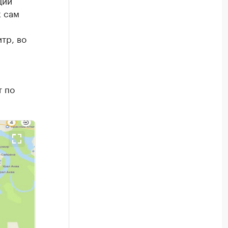
ции
к сам
тр, во
т по