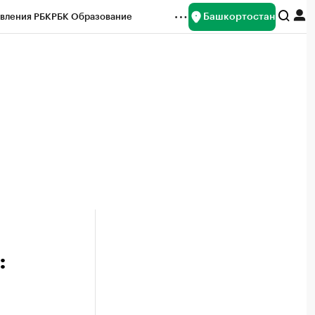
Башкортостан
вления РБК
РБК Образование
редитные рейтинги
Франшизы
Газета
ок наличной валюты
: