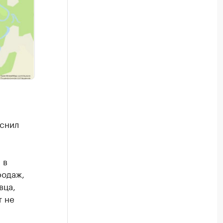
яснил
 в
родаж,
вца,
т не