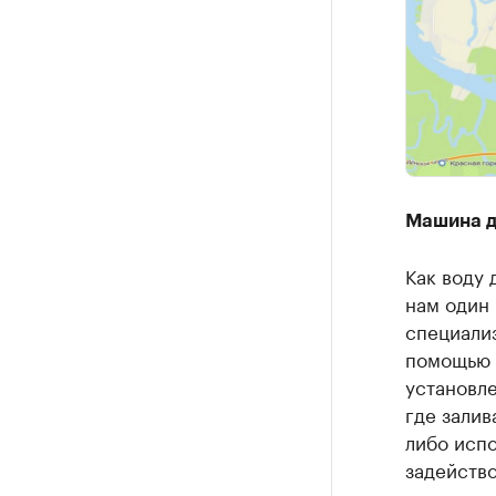
Машина д
Как воду 
нам один 
специали
помощью 
установле
где залив
либо испо
задейство