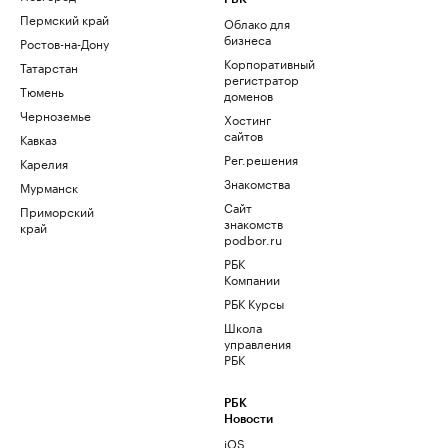
Пермский край
Облако для
бизнеса
Ростов-на-Дону
Корпоративный
Татарстан
регистратор
Тюмень
доменов
Черноземье
Хостинг
сайтов
Кавказ
Рег.решения
Карелия
Знакомства
Мурманск
Сайт
Приморский
знакомств
край
podbor.ru
РБК
Компании
РБК Курсы
Школа
управления
РБК
РБК
Новости
iOS