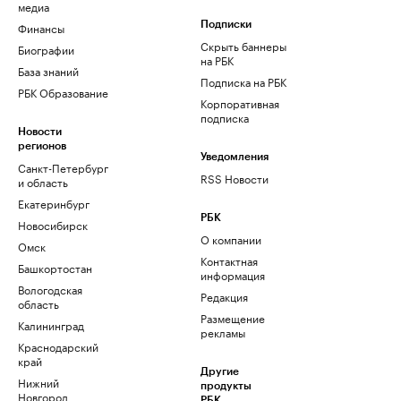
медиа
Финансы
Подписки
Скрыть баннеры
Биографии
на РБК
База знаний
Подписка на РБК
РБК Образование
Корпоративная
подписка
Новости
регионов
Уведомления
Санкт-Петербург
RSS Новости
и область
Екатеринбург
РБК
Новосибирск
О компании
Омск
Контактная
Башкортостан
информация
Вологодская
Редакция
область
Размещение
Калининград
рекламы
Краснодарский
край
Другие
Нижний
продукты
Новгород
РБК