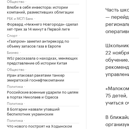
Общество
Влюби в себя инвестора: истории
Часть шк
компаний, разместивших облигации
— перейд
РБК и МСП Банк
регионал
Форвард «Нижнего Новгорода» сделал
хет-трик за 14 минут в Первой лиге
оператив
Спорт
«Газпром» заметил антирекорд по
Школьники
объему запасов газа в Европе
22 ноября
Бизнес
WSJ рассказала о находках, меняющих
обучение.
представление об истории Китая
рекоменд
Общество
управлен
Иран атаковал ракетами танкер
эмиратской госнефтекомпании
Политика
«Малоком
Российские военные ударили по целям
75 детей,
в портах Николаев и Одесса
учиться о
Политика
В Болгарии назвали упавший
беспилотник украинским
В ближай
Политика
организу
Что нового построят на Ходынском