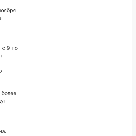
ноября
е
 с 9 по
н-
о
 более
дут
на.