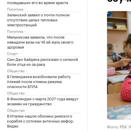
посещавших его во время ареста
Политика
Зеленский заявил о почти полном
отсутствии целых тепловых
электростанций
Политика
Мельникова заявила, что после
невыдачи визы на ЧЕ ей жаль своего
здоровья
Спорт
Сын Джо Байдена рассказал о сильной
боли отца из-за рака
Общество
В Геленджике возобновили работу
пляжей после отмены режима
опасности БПЛА
Общество
В Финляндии с марта 2027 года введут
экзамен на гражданство
Общество
В Италии нашли обломки римского
корабля с сотнями античных амфор.
Видео
Фото: РБК 