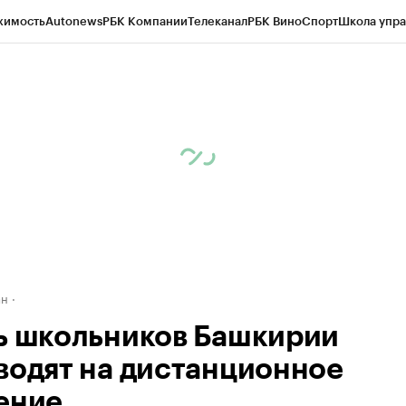
жимость
Autonews
РБК Компании
Телеканал
РБК Вино
Спорт
Школа упра
д
Стиль
Крипто
РБК Бизнес-среда
Дискуссионный клуб
Исследования
К
рагентов
Политика
Экономика
Бизнес
Технологии и медиа
Финансы
Рын
ан
ь школьников Башкирии
водят на дистанционное
ение