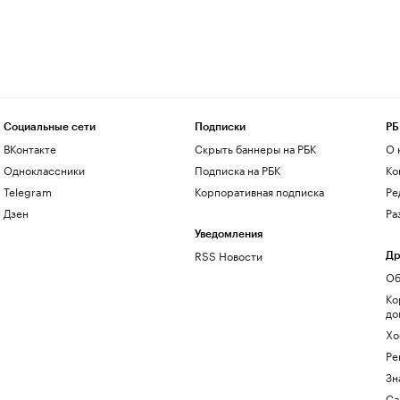
Социальные сети
Подписки
РБ
ВКонтакте
Скрыть баннеры на РБК
О 
Одноклассники
Подписка на РБК
Ко
Telegram
Корпоративная подписка
Ре
Дзен
Ра
Уведомления
RSS Новости
Др
Об
Ко
до
Хо
Ре
Зн
Са