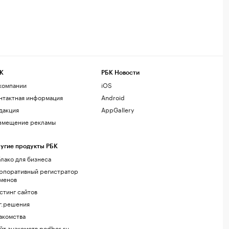
К
РБК Новости
компании
iOS
нтактная информация
Android
дакция
AppGallery
змещение рекламы
угие продукты РБК
лако для бизнеса
рпоративный регистратор
менов
стинг сайтов
г.решения
акомства
йт знакомств podbor.ru