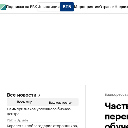
Подписка на РБК
Инвестиции
Мероприятия
Отрасли
Недви
РБК Курсы
РБК Life
Тренды
Визионеры
Национальные проекты
Горо
Спецпроекты СПб
Конференции СПб
Спецпроекты
Проверка конт
Башкортост
Все новости
Башкортостан
Весь мир
Част
Семь признаков успешного бизнес-
центра
пере
РБК и Upside
Карапетян поблагодарил сторонников,
обуч