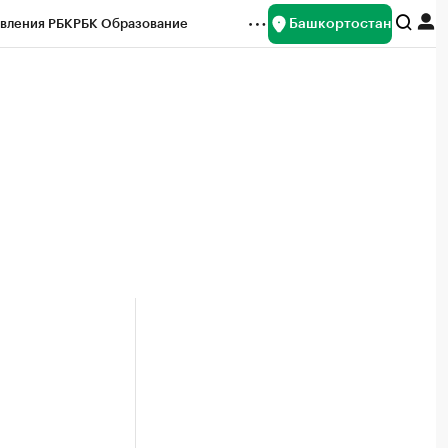
Башкортостан
вления РБК
РБК Образование
редитные рейтинги
Франшизы
Газета
ок наличной валюты