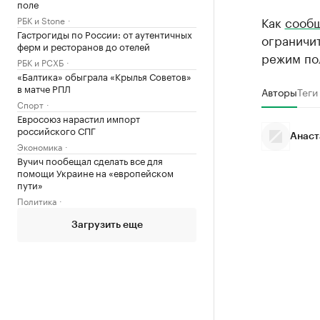
поле
Как
сооб
РБК и Stone
Гастрогиды по России: от аутентичных
ограничит
ферм и ресторанов до отелей
режим по
РБК и РСХБ
«Балтика» обыграла «Крылья Советов»
в матче РПЛ
Авторы
Теги
Спорт
Евросоюз нарастил импорт
российского СПГ
Анаст
Экономика
Вучич пообещал сделать все для
помощи Украине на «европейском
пути»
Политика
Загрузить еще