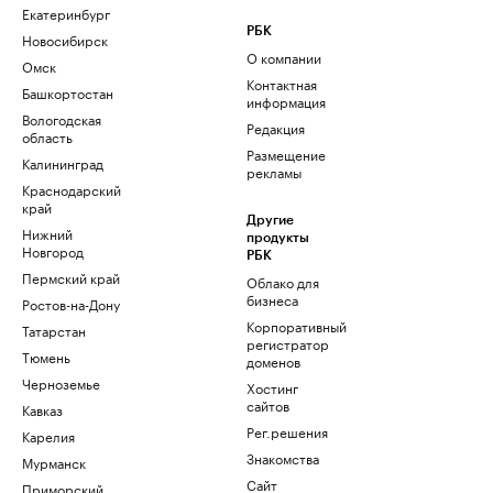
Екатеринбург
РБК
Новосибирск
О компании
Омск
Контактная
Башкортостан
информация
Вологодская
Редакция
область
Размещение
Калининград
рекламы
Краснодарский
край
Другие
Нижний
продукты
Новгород
РБК
Пермский край
Облако для
бизнеса
Ростов-на-Дону
Корпоративный
Татарстан
регистратор
Тюмень
доменов
Черноземье
Хостинг
сайтов
Кавказ
Рег.решения
Карелия
Знакомства
Мурманск
Сайт
Приморский