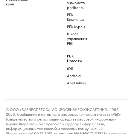
знакомств
край
podbor.ru
РБК
Компании
РБК Курсы
Школа
управления
РБК
РБК
Новости
iOS
Android
AppGallery
© ООО «БИЗНЕСПРЕСС», АО «РОСБИЗНЕСКОНСАЛТИНГ», 1995–
2026. Сообщения и материалы информационного агентства «РБК»
(свидетельство о регистрации средства массовой информации
выдано Федеральной службой по надзору в сфере связи,
информационных технологий и массовых коммуникаций
(Роскомнадзор) 09.12.2015 за номером ИА №ФС77-63848) и сетевого