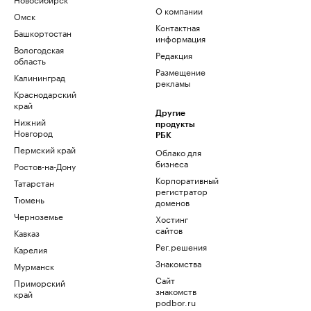
О компании
Омск
Контактная
Башкортостан
информация
Вологодская
Редакция
область
Размещение
Калининград
рекламы
Краснодарский
край
Другие
Нижний
продукты
Новгород
РБК
Пермский край
Облако для
бизнеса
Ростов-на-Дону
Корпоративный
Татарстан
регистратор
Тюмень
доменов
Черноземье
Хостинг
сайтов
Кавказ
Рег.решения
Карелия
Знакомства
Мурманск
Сайт
Приморский
знакомств
край
podbor.ru