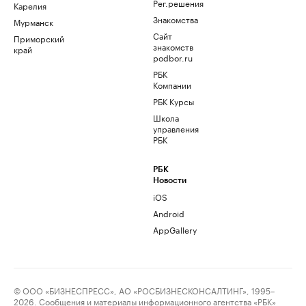
Рег.решения
Карелия
Знакомства
Мурманск
Сайт
Приморский
знакомств
край
podbor.ru
РБК
Компании
РБК Курсы
Школа
управления
РБК
РБК
Новости
iOS
Android
AppGallery
© ООО «БИЗНЕСПРЕСС», АО «РОСБИЗНЕСКОНСАЛТИНГ», 1995–
2026. Сообщения и материалы информационного агентства «РБК»