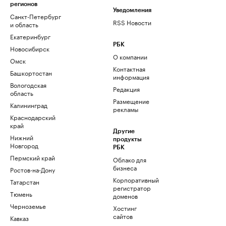
регионов
Уведомления
Санкт-Петербург
RSS Новости
и область
Екатеринбург
РБК
Новосибирск
О компании
Омск
Контактная
Башкортостан
информация
Вологодская
Редакция
область
Размещение
Калининград
рекламы
Краснодарский
край
Другие
Нижний
продукты
Новгород
РБК
Пермский край
Облако для
бизнеса
Ростов-на-Дону
Корпоративный
Татарстан
регистратор
Тюмень
доменов
Черноземье
Хостинг
сайтов
Кавказ