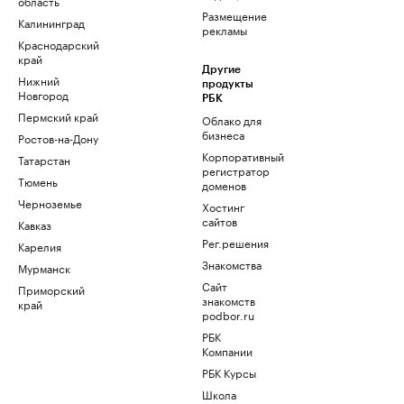
область
Размещение
Калининград
рекламы
Краснодарский
край
Другие
Нижний
продукты
Новгород
РБК
Пермский край
Облако для
бизнеса
Ростов-на-Дону
Корпоративный
Татарстан
регистратор
Тюмень
доменов
Черноземье
Хостинг
сайтов
Кавказ
Рег.решения
Карелия
Знакомства
Мурманск
Сайт
Приморский
знакомств
край
podbor.ru
РБК
Компании
РБК Курсы
Школа