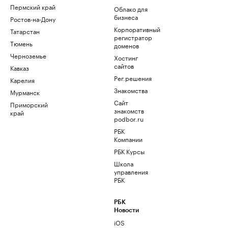
Пермский край
Облако для
бизнеса
Ростов-на-Дону
Корпоративный
Татарстан
регистратор
Тюмень
доменов
Черноземье
Хостинг
сайтов
Кавказ
Рег.решения
Карелия
Знакомства
Мурманск
Сайт
Приморский
знакомств
край
podbor.ru
РБК
Компании
РБК Курсы
Школа
управления
РБК
РБК
Новости
iOS