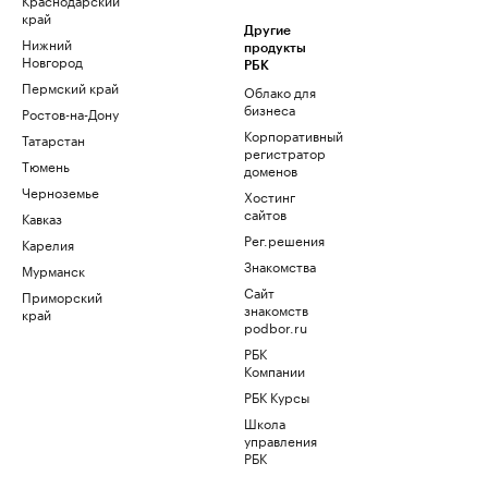
край
Другие
Нижний
продукты
Новгород
РБК
Пермский край
Облако для
бизнеса
Ростов-на-Дону
Корпоративный
Татарстан
регистратор
Тюмень
доменов
Черноземье
Хостинг
сайтов
Кавказ
Рег.решения
Карелия
Знакомства
Мурманск
Сайт
Приморский
знакомств
край
podbor.ru
РБК
Компании
РБК Курсы
Школа
управления
РБК