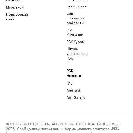
Знакомства
Мурманск
Сайт
Приморский
знакомств
край
podbor.ru
РБК
Компании
РБК Курсы
Школа
управления
РБК
РБК
Новости
iOS
Android
AppGallery
© ООО «БИЗНЕСПРЕСС», АО «РОСБИЗНЕСКОНСАЛТИНГ», 1995–
2026. Сообщения и материалы информационного агентства «РБК»
(свидетельство о регистрации средства массовой информации