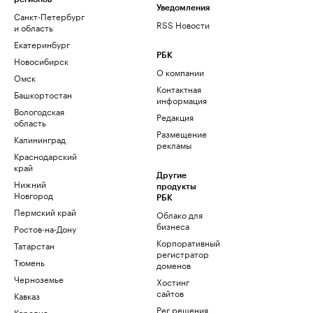
Уведомления
Санкт-Петербург
RSS Новости
и область
Екатеринбург
РБК
Новосибирск
О компании
Омск
Контактная
Башкортостан
информация
Вологодская
Редакция
область
Размещение
Калининград
рекламы
Краснодарский
край
Другие
Нижний
продукты
Новгород
РБК
Пермский край
Облако для
бизнеса
Ростов-на-Дону
Корпоративный
Татарстан
регистратор
Тюмень
доменов
Черноземье
Хостинг
сайтов
Кавказ
Рег.решения
Карелия