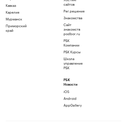
сайтов
Кавказ
Рег.решения
Карелия
Знакомства
Мурманск
Сайт
Приморский
знакомств
край
podbor.ru
РБК
Компании
РБК Курсы
Школа
управления
РБК
РБК
Новости
iOS
Android
AppGallery