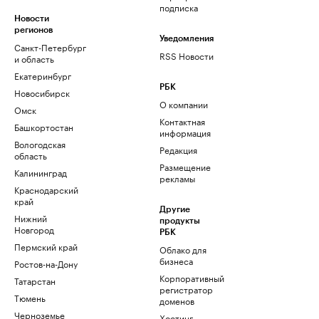
подписка
Новости
регионов
Уведомления
Санкт-Петербург
RSS Новости
и область
Екатеринбург
РБК
Новосибирск
О компании
Омск
Контактная
Башкортостан
информация
Вологодская
Редакция
область
Размещение
Калининград
рекламы
Краснодарский
край
Другие
Нижний
продукты
Новгород
РБК
Пермский край
Облако для
бизнеса
Ростов-на-Дону
Корпоративный
Татарстан
регистратор
Тюмень
доменов
Черноземье
Хостинг