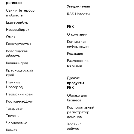
регионов
Уведомления
Санкт-Петербург
RSS Новости
и область
Екатеринбург
РБК
Новосибирск
О компании
Омск
Контактная
Башкортостан
информация
Вологодская
Редакция
область
Размещение
Калининград
рекламы
Краснодарский
край
Другие
Нижний
продукты
Новгород
РБК
Пермский край
Облако для
бизнеса
Ростов-на-Дону
Корпоративный
Татарстан
регистратор
Тюмень
доменов
Черноземье
Хостинг
сайтов
Кавказ