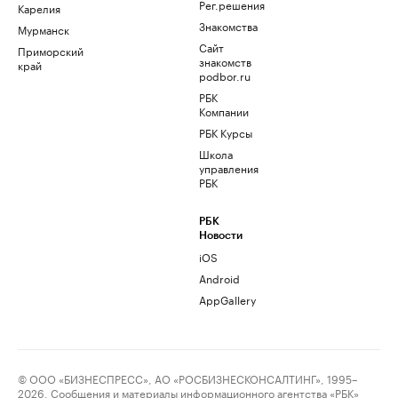
Рег.решения
Карелия
Знакомства
Мурманск
Сайт
Приморский
знакомств
край
podbor.ru
РБК
Компании
РБК Курсы
Школа
управления
РБК
РБК
Новости
iOS
Android
AppGallery
© ООО «БИЗНЕСПРЕСС», АО «РОСБИЗНЕСКОНСАЛТИНГ», 1995–
2026. Сообщения и материалы информационного агентства «РБК»