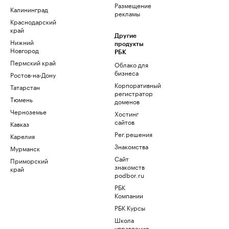
Размещение
Калининград
рекламы
Краснодарский
край
Другие
Нижний
продукты
Новгород
РБК
Пермский край
Облако для
бизнеса
Ростов-на-Дону
Корпоративный
Татарстан
регистратор
Тюмень
доменов
Черноземье
Хостинг
сайтов
Кавказ
Рег.решения
Карелия
Знакомства
Мурманск
Сайт
Приморский
знакомств
край
podbor.ru
РБК
Компании
РБК Курсы
Школа
управления