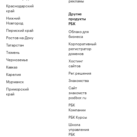
рекламы
Краснодарский
край
Другие
Нижний
продукты
Новгород
РБК
Пермский край
Облако для
бизнеса
Ростов-на-Дону
Корпоративный
Татарстан
регистратор
Тюмень
доменов
Черноземье
Хостинг
сайтов
Кавказ
Рег.решения
Карелия
Знакомства
Мурманск
Сайт
Приморский
знакомств
край
podbor.ru
РБК
Компании
РБК Курсы
Школа
управления
РБК