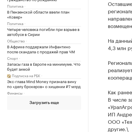
Оставшие
Политика
регионал
В Пензенской области ввели план
«Ковер»
направле
Политика
возмещени
Четыре человека погибли при взрыве в
автобусе в Сирии
На данны
Общество
В Африке поддержали Инфантино
4,3 млн р
после скандала с продажей прав ЧМ
Спорт
Регионал
Запасы газа в Европе на минимуме. Что
будет зимой
реализуе
Подписка на РБК
коопераци
Экс-глава Mind Money признала вину
по «делу брокеров» о хищении ₽7 млрд
Как ране
Финансы
В числе 
Загрузить еще
«УралАгр
ИП Андре
ООО «Тех
другие.\