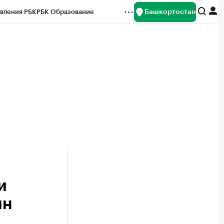
Башкортостан
вления РБК
РБК Образование
редитные рейтинги
Франшизы
Газета
ок наличной валюты
и
лн