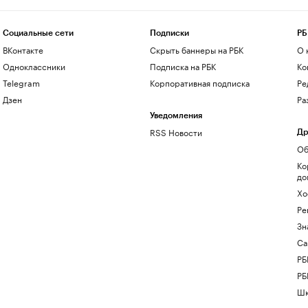
Социальные сети
Подписки
РБ
ВКонтакте
Скрыть баннеры на РБК
О 
Одноклассники
Подписка на РБК
Ко
Telegram
Корпоративная подписка
Ре
Дзен
Ра
Уведомления
RSS Новости
Др
Об
Ко
до
Хо
Ре
Зн
Са
РБ
РБ
Шк