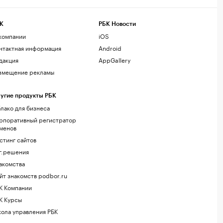
К
РБК Новости
компании
iOS
нтактная информация
Android
дакция
AppGallery
змещение рекламы
угие продукты РБК
лако для бизнеса
рпоративный регистратор
менов
стинг сайтов
г.решения
акомства
йт знакомств podbor.ru
К Компании
К Курсы
ола управления РБК