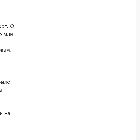
орт. О
5 млн
овам,
было
а
.
и на