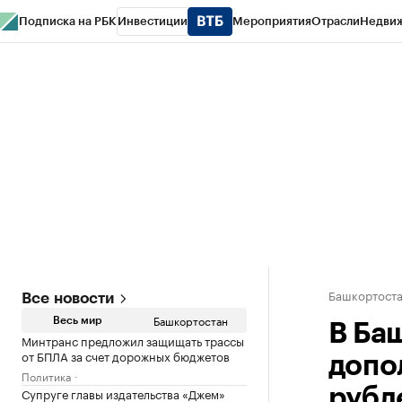
Подписка на РБК
Инвестиции
Мероприятия
Отрасли
Недви
РБК Курсы
РБК Life
Тренды
Визионеры
Национальные проекты
Горо
Спецпроекты СПб
Конференции СПб
Спецпроекты
Проверка конт
Башкортост
Все новости
Башкортостан
Весь мир
В Ба
Минтранс предложил защищать трассы
от БПЛА за счет дорожных бюджетов
допо
Политика
Супруге главы издательства «Джем»
рубл