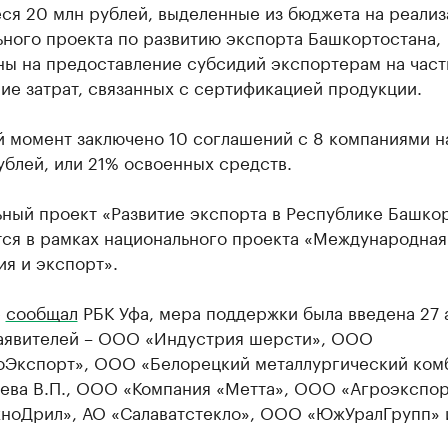
ся 20 млн рублей, выделенные из бюджета на реали
ьного проекта по развитию экспорта Башкортостана,
ны на предоставление субсидий экспортерам на част
е затрат, связанных с сертификацией продукции.
й момент заключено 10 соглашений с 8 компаниями н
ублей, или 21% освоенных средств.
ьный проект «Развитие экспорта в Республике Башко
тся в рамках национального проекта «Международная
я и экспорт».
е
сообщал
РБК Уфа, мера поддержки была введена 27 
заявителей – ООО «Индустрия шерсти», ООО
оЭкспорт», ООО «Белорецкий металлургический комб
ева В.П., ООО «Компания «Метта», ООО «Агроэкспор
ноДрил», АО «Салаватстекло», ООО «ЮжУралГрупп» 