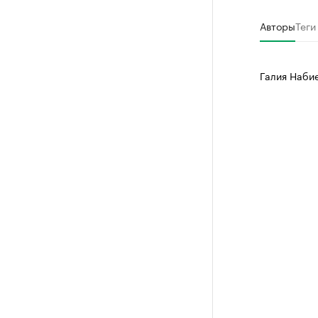
Авторы
Теги
Галия Наби