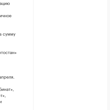
зацию
ичное
а сумму
ртостан»
апреля.
инат»,
т»,
и