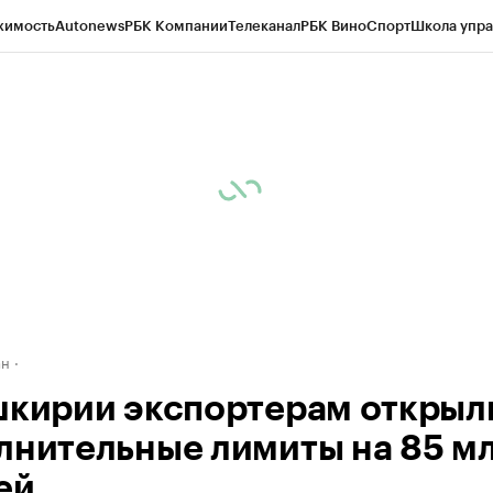
жимость
Autonews
РБК Компании
Телеканал
РБК Вино
Спорт
Школа упра
д
Стиль
Крипто
РБК Бизнес-среда
Дискуссионный клуб
Исследования
К
рагентов
Политика
Экономика
Бизнес
Технологии и медиа
Финансы
Рын
ан
шкирии экспортерам открыл
лнительные лимиты на 85 м
ей