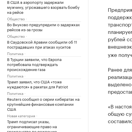
В США в аэропорту задержали
мужчину, угрожавшего взорвать бомбу
Предприя
на рейсе
поддержку
Общество
транспорт
Во Внуково предупредили о задержках
рейсов из-за грозы
планируе
Общество
рублей с
В Саудовской Аравии сообщили об 11
внешнеэк
пострадавших при атаках хуситов
Политика
уже получ
В Турции заявили, что Европа
потребовала подтверждать
Ранее дл
происхождение газа
реализац
Политика
Трамп заявил, что США «тоже
выделено 
нуждаются» в ракетах для Patriot
предоста
Политика
Reuters сообщил о серии кибератак на
крупнейшие финансовые компании
«В насто
США
общую су
Новая категория
составило
Трамп подписал указы,
ограничивающие право на
гражданство по рождению